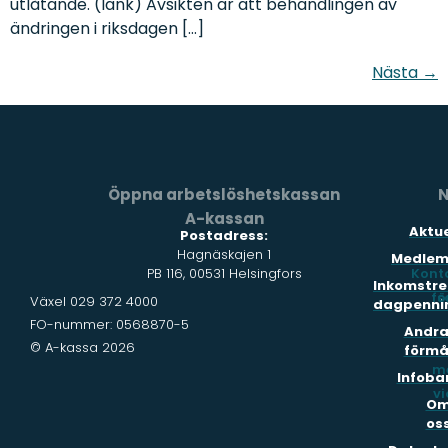
utlåtande. (länk) Avsikten är att behandlingen av
ändringen i riksdagen […]
Nästa
→
Öppna arbetslöshetskassan
N
A-kassan
Aktue
Postadress:
Hagnäskajen 1
Medlem
PB 116, 00531 Helsingfors
Kont
Inkomstre
fö
s
Växel 029 372 4000
dagpenni
FO-nummer: 0568870-5
Andr
© A-kassa 2026
förmå
m
Infoba
vi
O
os