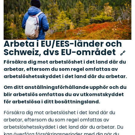
Arbeta i EU/EES-länder och
Schweiz, dvs EU-området
Försäkra dig mot arbetslöshet i det land där du
arbetar, eftersom du som regel omfattas av
arbetslöshetsskyddet i det land där du arbetar.
Om ditt anställningsförhållande upphör och du
blir arbetslös omfattas du av utkomstskyddet
för arbetslösa i ditt bosättningsland.
Försäkra dig mot arbetslöshet i det land där du
arbetar, eftersom du som regel omfattas av
arbetslöshetsskyddet i det land där du arbetar. Du
kan överföra försäkringsperioder med dig när du