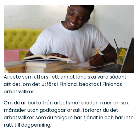
Arbete som utförs i ett annat land ska vara sådant
att det, om det utförs i Finland, beaktas i Finlands
arbetsvillkor.
Om du är borta från arbetsmarknaden i mer än sex
månader utan godtagbar orsak, förlorar du det
arbetsvillkor som du tidigare har tjänat in och har inte
rätt till dagpenning.