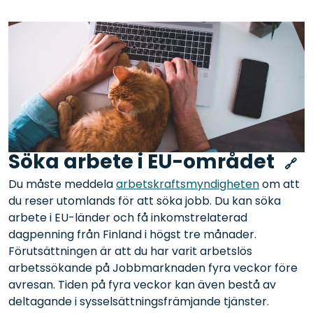
Söka arbete i EU-området
Du måste meddela
arbetskraftsmyndigheten
om att
du reser utomlands för att söka jobb. Du kan söka
arbete i EU-länder och få inkomstrelaterad
dagpenning från Finland i högst tre månader.
Förutsättningen är att du har varit arbetslös
arbetssökande på Jobbmarknaden fyra veckor före
avresan. Tiden på fyra veckor kan även bestå av
deltagande i sysselsättningsfrämjande tjänster.