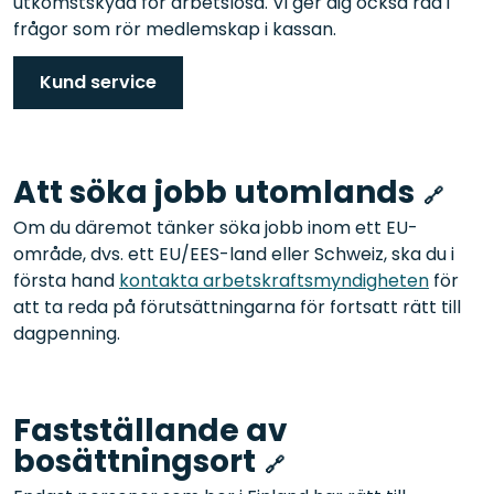
utkomstskydd för arbetslösa. Vi ger dig också råd i
frågor som rör medlemskap i kassan.
Kund service
Att söka jobb utomlands
Om du däremot tänker söka jobb inom ett EU-
område, dvs. ett EU/EES-land eller Schweiz, ska du i
första hand
kontakta arbetskraftsmyndigheten
för
att ta reda på förutsättningarna för fortsatt rätt till
dagpenning.
Fastställande av
bosättningsort