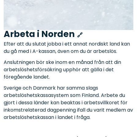
Arbeta i Norden
Efter att du slutat jobba i ett annat nordiskt land kan
du gå med i A-kassan, även om du är arbetslös.
Anslutningen bör ske inom en månad från att din
arbetslöshetsförsäkring upphör att gälla i det
föregående landet.
Sverige och Danmark har samma slags
arbetslöshetskassasystem som Finland. Arbete du
gjort i dessa länder kan beaktas i arbetsvillkoret för
inkomstrelaterad dagpenning ifall du varit medlem av
arbetslöshetskassan i landet i fråga.