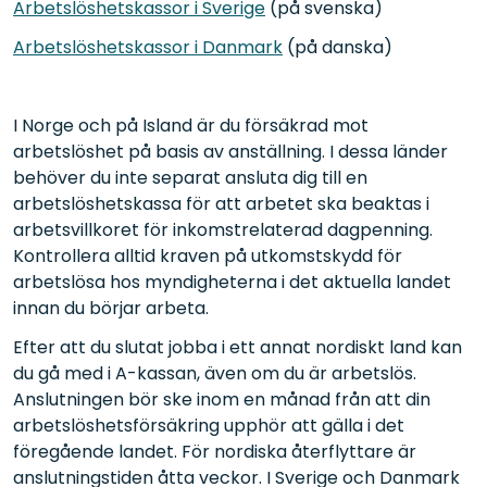
Arbetslöshetskassor i Sverige
(på svenska)
Arbetslöshetskassor i Danmark
(på danska)
I Norge och på Island är du försäkrad mot
arbetslöshet på basis av anställning. I dessa länder
behöver du inte separat ansluta dig till en
arbetslöshetskassa för att arbetet ska beaktas i
arbetsvillkoret för inkomstrelaterad dagpenning.
Kontrollera alltid kraven på utkomstskydd för
arbetslösa hos myndigheterna i det aktuella landet
innan du börjar arbeta.
Efter att du slutat jobba i ett annat nordiskt land kan
du gå med i A-kassan, även om du är arbetslös.
Anslutningen bör ske inom en månad från att din
arbetslöshetsförsäkring upphör att gälla i det
föregående landet. För nordiska återflyttare är
anslutningstiden åtta veckor. I Sverige och Danmark