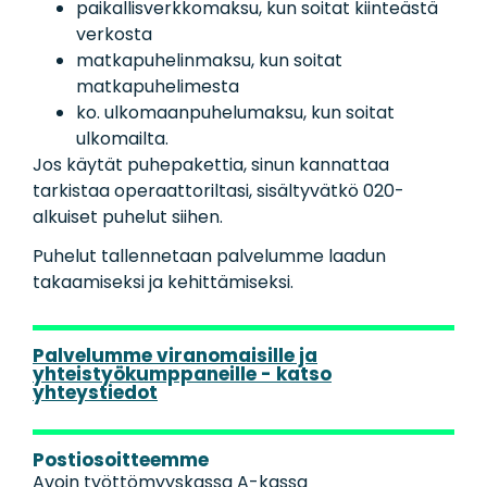
paikallisverkkomaksu, kun soitat kiinteästä
verkosta
matkapuhelinmaksu, kun soitat
matkapuhelimesta
ko. ulkomaanpuhelumaksu, kun soitat
ulkomailta.
Jos käytät puhepakettia, sinun kannattaa
tarkistaa operaattoriltasi, sisältyvätkö 020-
alkuiset puhelut siihen.
Puhelut tallennetaan palvelumme laadun
takaamiseksi ja kehittämiseksi.
Palvelumme viranomaisille ja
yhteistyökumppaneille - katso
yhteystiedot
Postiosoitteemme
Avoin työttömyyskassa A-kassa