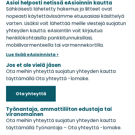
Asioi helposti netissä eAsioinnin kautta
Sähköisesti lähetetty hakemus ja liitteet ovat
nopeasti käytettävissämme etuusasiasi käsittelyä
varten. Lisäksi voit lähettää meille viestejä suojatun
yhteyden kautta. eAsiointiin voit kirjautua
henkilökohtaisilla pankkitunnuksillasi,
mobiilivarmenteella tai varmennekortilla.
Lue lisää eAsioinnista >
Jos et ole vielä jäsen
Ota meihin yhteyttä suojatun yhteyden kautta
täyttämällä Ota yhteyttä -lomake.
Ota yhteyttä
Työnantaja, ammattiliiton edustaja tai
viranomainen
Ota meihin yhteyttä suojatun yhteyden kautta
täyttämällä Työnantaja – Ota yhteyttä -lomake.