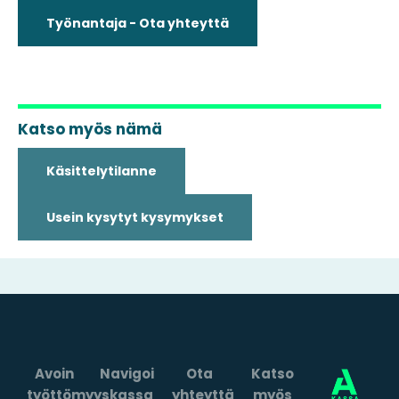
Työnantaja - Ota yhteyttä
Katso myös nämä
Käsittelytilanne
Usein kysytyt kysymykset
Avoin
Navigoi
Ota
Katso
työttömyyskassa
yhteyttä
myös