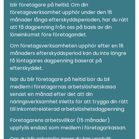
blir företagare på heltid. Om din
företagsverksamhet upphör under den 18
månader långa efterskyddsperioden, har du rätt
att få dagpenning från oss på basis av din
löneinkomst före företagandet.
Om företagsverksamheten upphör efter en 18
månaders efterskyddsperiod kan du inte längre
få löntagares dagpenning baserat på
efterskyddet.
När du blir företagare på heltid bör du bli
medlem i företagarnas arbetslöshetskassa
senast en månad efter det att din
näringsverksamhet inletts för att trygga din rätt
till inkomstrelaterad arbetslöshetsdagpenning.
Företagarens arbetsvillkor (15 månader)
uppfylls endast som medlem i företagarkassan.
Om du blir arbetslös innan du har uppfyllt