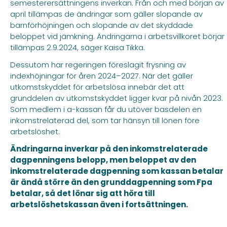
semesterersättningens inverkan. Från och med början av
april tillämpas de ändringar som gäller slopande av
barnförhöjningen och slopande av det skyddade
beloppet vid jämkning. Ändringarna i arbetsvillkoret börjar
tillämpas 2.9.2024, säger Kaisa Tikka.
Dessutom har regeringen föreslagit frysning av
indexhöjningar för åren 2024–2027. När det gäller
utkomstskyddet för arbetslösa innebär det att
grunddelen av utkomstskyddet ligger kvar på nivån 2023.
Som medlem i a-kassan får du utöver basdelen en
inkomstrelaterad del, som tar hänsyn till lönen före
arbetslöshet.
Ändringarna inverkar på den inkomstrelaterade
dagpenningens belopp, men beloppet av den
inkomstrelaterade dagpenning som kassan betalar
är ändå större än den grunddagpenning som Fpa
betalar, så det lönar sig att höra till
arbetslöshetskassan även i fortsättningen.