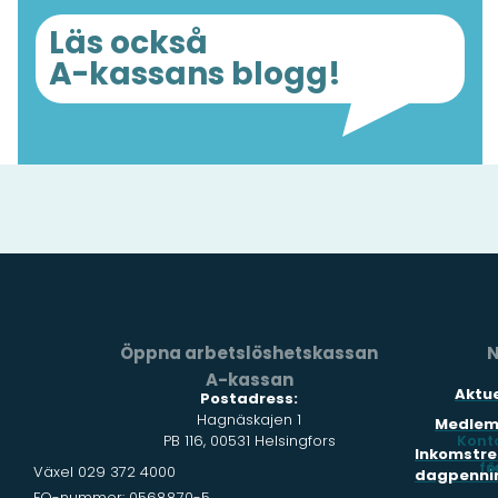
Läs också
A-kassans blogg!
Öppna arbetslöshetskassan
N
A-kassan
Aktue
Postadress:
Hagnäskajen 1
Medlem
PB 116, 00531 Helsingfors
Kont
Inkomstre
fö
s
Växel 029 372 4000
dagpenni
FO-nummer: 0568870-5