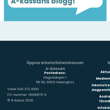
A-kassans blogg!
Öppna arbetslöshetskassan
N
A-kassan
Aktue
Postadress:
Hagnäskajen 1
Medlem
PB 116, 00531 Helsingfors
Kont
Inkomstre
fö
s
Växel 029 372 4000
dagpenni
FO-nummer: 0568870-5
Andr
© A-kassa 2026
förmå
m
Infoba