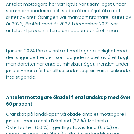
Antalet mottagare har vanligtvis varit som lägst under
sommarmånaderna och sedan åter börjat öka mot
slutet av året. Ökningen var märkbart brantare i slutet av
år 2023, jämfört med år 2022. I december 2023 var
antalet 41 procent större än i december året innan.
I januari 2024 förblev antalet mottagare i enlighet med
den stigande trenden som började i slutet av året högt,
men därefter har antalet minskat något. Trenden under
januari–mars i år har alltså undantagsvis varit sjunkande,
inte stigande.
Antalet mottagare ökade i flera landskap med över
60 procent
Granskat på landskapsnivå ökade antalet mottagare i
januari–mars mest i Birkaland (72 %), Mellersta
Österbotten (66 %), Egentliga Tavastland (65 %) och
Södra Österbotten (65 %). I alla dessa landskap var