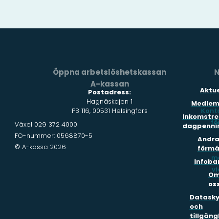
Öppna arbetslöshetskassan
N
A-kassan
Aktue
Postadress:
Hagnäskajen 1
Medlem
PB 116, 00531 Helsingfors
Kont
Inkomstre
fö
s
Växel 029 372 4000
dagpenni
FO-nummer: 0568870-5
Andr
© A-kassa 2026
förmå
m
Infoba
vi
O
os
Datask
och
tillgäng