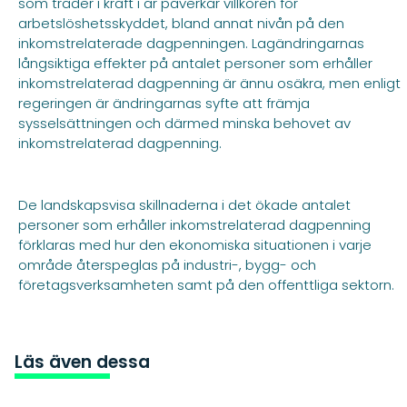
som träder i kraft i år påverkar villkoren för
arbetslöshetsskyddet, bland annat nivån på den
inkomstrelaterade dagpenningen. Lagändringarnas
långsiktiga effekter på antalet personer som erhåller
inkomstrelaterad dagpenning är ännu osäkra, men enligt
regeringen är ändringarnas syfte att främja
sysselsättningen och därmed minska behovet av
inkomstrelaterad dagpenning.
De landskapsvisa skillnaderna i det ökade antalet
personer som erhåller inkomstrelaterad dagpenning
förklaras med hur den ekonomiska situationen i varje
område återspeglas på industri-, bygg- och
företagsverksamheten samt på den offenttliga sektorn.
Läs även dessa