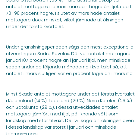
antalet mottagare i januari märkbart högre än ifjol, upp till
70–90 procent högre. I slutet av mars hade antalet
mottagare dock minskat, vilket jämnade ut ökningen
under det första kvartalet.
Under granskningsperioden sågs den mest exceptionella
utvecklingen i Södra Savolax. Där var antalet mottagare i
januari 107 procent högre än i januari ifjol, men minskade
sedan under de följande månaderna i kvartalet så, att
antalet i mars slutligen var en procent lägre än i mars ifjol.
Minst ökade antalet mottagare under det första kvartalet
i Kajanaland (14 %), Lappland (20 %), Norra Karelen (25 %)
och Satakunta (29 %). I dessa utvecklades antalet
mottagare, jämfört med ifjol, på liknande sätt som i
landskap med stor tillväxt. Det vill säga att ökningen även
i dessa landskap var störst i januari och minskade i
februari–mars.