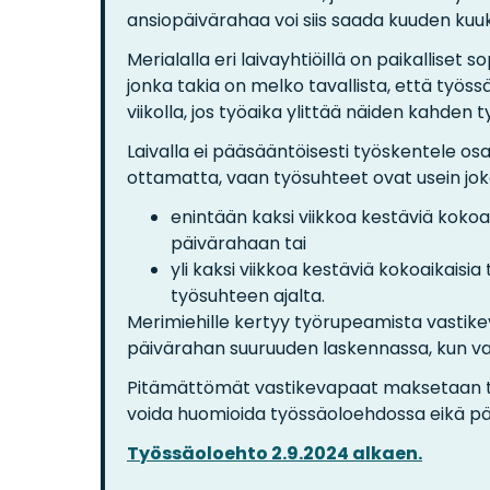
ansiopäivärahaa voi siis saada kuuden kuu
Merialalla eri laivayhtiöillä on paikalliset
jonka takia on melko tavallista, että työs
viikolla, jos työaika ylittää näiden kahden 
Laivalla ei pääsääntöisesti työskentele os
ottamatta, vaan työsuhteet ovat usein jo
enintään kaksi viikkoa kestäviä kokoaik
päivärahaan tai
yli kaksi viikkoa kestäviä kokoaikaisi
työsuhteen ajalta.
Merimiehille kertyy työrupeamista vastik
päivärahan suuruuden laskennassa, kun va
Pitämättömät vastikevapaat maksetaan työ
voida huomioida työssäoloehdossa eikä p
Työssäoloehto 2.9.2024 alkaen.