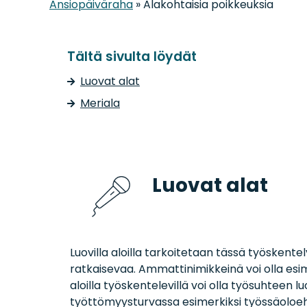
Ansiopäiväraha
»
Alakohtaisia poikkeuksia
Tältä sivulta löydät
Luovat alat
Meriala
Luovat alat
Luovilla aloilla tarkoitetaan tässä työskentel
ratkaisevaa. Ammattinimikkeinä voi olla esimer
aloilla työskentelevillä voi olla työsuhteen lu
työttömyysturvassa esimerkiksi työssäoloe