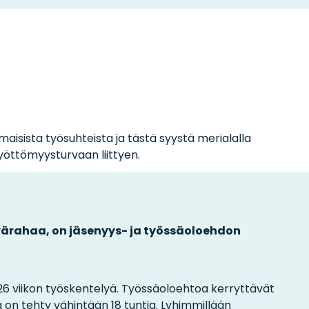
aisista työsuhteista ja tästä syystä merialalla
 työttömyysturvaan liittyen.
värahaa, on jäsenyys- ja työssäoloehdon
 viikon työskentelyä. Työssäoloehtoa kerryttävät
tä on tehty vähintään 18 tuntia. Lyhimmillään