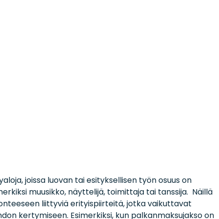
yaloja, joissa luovan tai esityksellisen työn osuus on
kiksi muusikko, näyttelijä, toimittaja tai tanssija. Näillä
onteeseen liittyviä erityispiirteitä, jotka vaikuttavat
hdon kertymiseen. Esimerkiksi, kun palkanmaksujakso on