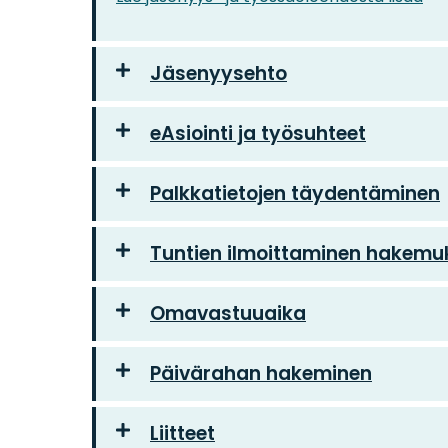
Jäsenyysehto
eAsiointi ja työsuhteet
Palkkatietojen täydentäminen
Tuntien ilmoittaminen hakemu
Omavastuuaika
Päivärahan hakeminen
Liitteet