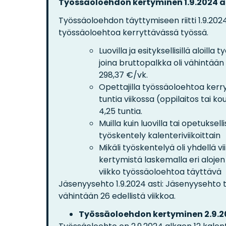
Työssäoloehdon kertyminen 1.9.2024 as
Työssäoloehdon täyttymiseen riitti 1.9.202
työssäoloehtoa kerryttävässä työssä.
Luovilla ja esityksellisillä aloill
joina bruttopalkka oli vähintään
298,37 €/vk.
Opettajilla työssäoloehtoa kerry
tuntia viikossa (oppilaitos tai ko
4,25 tuntia.
Muilla kuin luovilla tai opetuksel
työskentely kalenteriviikoittain
Mikäli työskentelyä oli yhdellä vi
kertymistä laskemalla eri alojen
viikko työssäoloehtoa täyttävä
Jäsenyysehto 1.9.2024 asti: Jäsenyysehto 
vähintään 26 edellistä viikkoa.
Työssäoloehdon kertyminen 2.9.2