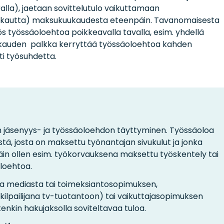
alla), jaetaan sovittelutulo vaikuttamaan
uukautta) maksukuukaudesta eteenpäin. Tavanomaisesta
työssäoloehtoa poikkeavalla tavalla, esim. yhdellä
kauden palkka kerryttää työssäoloehtoa kahden
i työsuhdetta.
 jäsenyys- ja työssäoloehdon täyttyminen. Työssäoloa
tä, josta on maksettu työnantajan sivukulut ja jonka
äin ollen esim. työkorvauksena maksettu työskentely tai
loehtoa.
sta mediasta tai toimeksiantosopimuksen,
 kilpailijana tv-tuotantoon) tai vaikuttajasopimuksen
nkin hakujaksolla soviteltavaa tuloa.