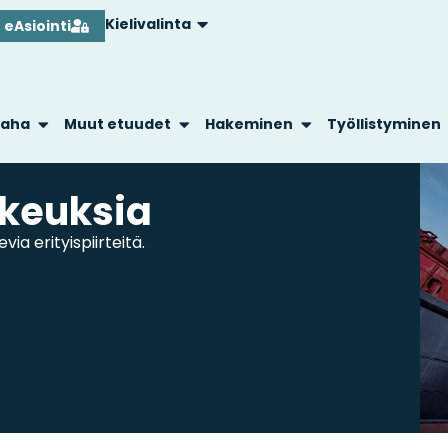
Kielivalinta
eAsiointi
raha
Muut etuudet
Hakeminen
Työllistyminen
kkeuksia
ia erityispiirteitä.