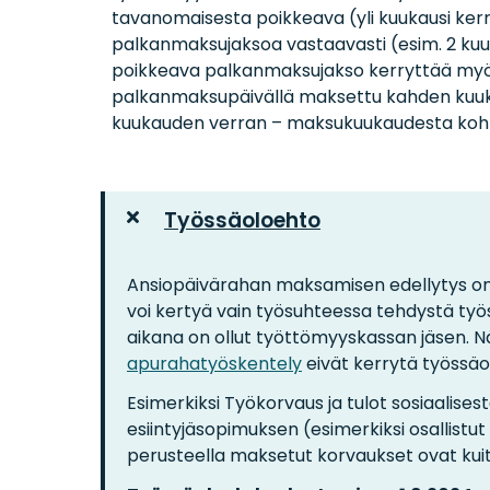
tavanomaisesta poikkeava (yli kuukausi kerr
palkanmaksujaksoa vastaavasti (esim. 2 k
poikkeava palkanmaksujakso kerryttää myös 
palkanmaksupäivällä maksettu kahden kuu
kuukauden verran – maksukuukaudesta koht
Työssäoloehto
Ansiopäivärahan maksamisen edellytys on
voi kertyä vain työsuhteessa tehdystä työs
aikana on ollut työttömyyskassan jäsen. N
apurahatyöskentely
eivät kerrytä työssäo
Esimerkiksi Työkorvaus ja tulot sosiaalise
esiintyjäsopimuksen (esimerkiksi osallistut
perusteella maksetut korvaukset ovat kuite