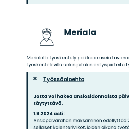
Meriala
Merialalla työskentely poikkeaa usein tavanom
työskentelevillä onkin joitakin erityispiirteitä
Työssäoloehto
Jotta voi hakea ansiosidonnaista päi
täytyttävä.
1.9.2024 asti:
Ansiopäivärahan maksaminen edellyttää 26
sellaiset kalenteriviikot, joiden aikana työ