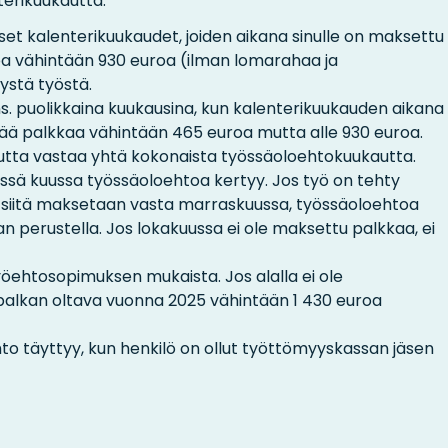
terikuukautta.
set kalenterikuukaudet, joiden aikana sinulle on maksettu
a vähintään 930 euroa (ilman lomarahaa ja
ystä työstä.
. puolikkaina kuukausina, kun kalenterikuukauden aikana
ä palkkaa vähintään 465 euroa mutta alle 930 euroa.
utta vastaa yhtä kokonaista työssäoloehtokuukautta.
issä kuussa työssäoloehtoa kertyy. Jos työ on tehty
a siitä maksetaan vasta marraskuussa, työssäoloehtoa
perustella. Jos lokakuussa ei ole maksettu palkkaa, ei
öehtosopimuksen mukaista. Jos alalla ei ole
alkan oltava vuonna 2025 vähintään 1 430 euroa
o täyttyy, kun henkilö on ollut työttömyyskassan jäsen