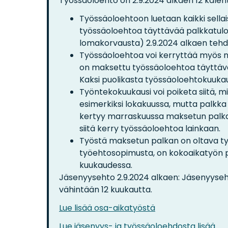
Työssäoloehto on 2.9.2024 alkaen 12 kalen
Työssäoloehtoon luetaan kaikki sellai
työssäoloehtoa täyttävää palkkatulo
lomakorvausta) 2.9.2024 alkaen tehd
Työssäoloehtoa voi kerryttää myös ns
on maksettu työssäoloehtoa täyttävä
Kaksi puolikasta työssäoloehtokuuka
Työntekokuukausi voi poiketa siitä, m
esimerkiksi lokakuussa, mutta palkk
kertyy marraskuussa maksetun palkan 
siitä kerry työssäoloehtoa lainkaan.
Työstä maksetun palkan on oltava ty
työehtosopimusta, on kokoaikatyön p
kuukaudessa.
Jäsenyysehto 2.9.2024 alkaen: Jäsenyyseht
vähintään 12 kuukautta.
Lue lisää osa-aikatyöstä
Lue jäsenyys- ja työssäoloehdosta lisää