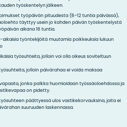
kauden työskentelyn jälkeen.
 sopimukset työpäivän pituudesta (8–12 tuntia päivässä),
säoloehto täyttyy usein jo kahden päivän työskentelystä
työpäivän aikana 18 tuntia.
a-aikaisia työntekijöitä muutamia poikkeuksia lukuun
ko
aisia työsuhteita, jolloin voi olla oikeus soviteltuun
a työsuhteita, jolloin päivärahaa ei voida maksaa
evapaata, jonka palkka huomioidaan työssäoloehdossa ja
stikevapaa on pidetty.
suhteen päättyessä ulos vastikekorvauksina, joita ei
äivärahan suuruuden laskennassa.