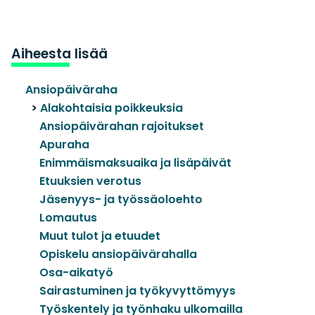
Aiheesta lisää
Ansiopäiväraha
Alakohtaisia poikkeuksia
Ansiopäivärahan rajoitukset
Apuraha
Enimmäismaksuaika ja lisäpäivät
Etuuksien verotus
Jäsenyys- ja työssäoloehto
Lomautus
Muut tulot ja etuudet
Opiskelu ansiopäivärahalla
Osa-aikatyö
Sairastuminen ja työkyvyttömyys
Työskentely ja työnhaku ulkomailla