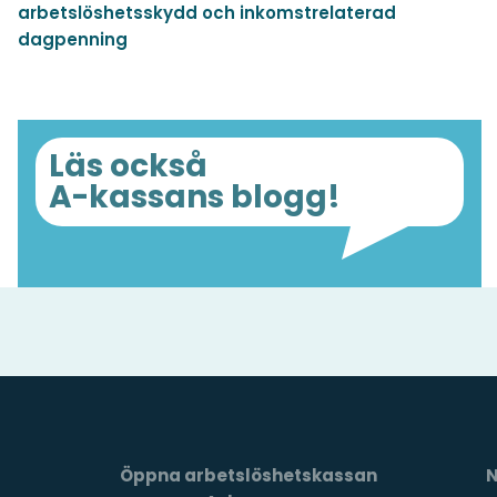
arbetslöshetsskydd och inkomstrelaterad
dagpenning
Läs också
A-kassans blogg!
Öppna arbetslöshetskassan
N