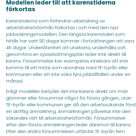
Modellen leder till att karenstiderna
förkortas
Karenstiderna som förhindrar utbetalning av
arbetslöshetsförmån förkortas i och med den nya
jobbsökningsmodellen. Den längsta karenstiden som
hittills har varit 90 dagar kommer i fortsättningen att vara
45 dagar. Underlåtenhet att utarbeta, underhålla och
genomföra en sysselsättningsplan leder inte direkt till
karens. Försummelse kan exempelvis innebära att inte
komma till ett möte som anordnas med TE-byrån eller
kommunen eller att inte söka fyra jobbtillfällen under en
månad.
Enligt modellen betyder det inte karens direkt om man
glömmer eller försummar något för första gången, utan
TE-byrån eller kommunen ger då den arbetssökande först
en skriftlig anmärkning. Anmärkningen påverkar inte den
sökandes rätt till arbetslöshetsförmån. Försummelser
efter den första anmärkningen leder däremot till karens.
Efter den andra försummelsen utfärdar TE-byrån fem