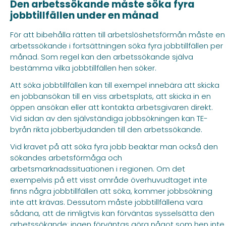
Den arbetssökande måste söka fyra
jobbtillfällen under en månad
För att bibehålla rätten till arbetslöshetsförmån måste en
arbetssökande i fortsättningen söka fyra jobbtillfällen per
månad. Som regel kan den arbetssökande själva
bestämma vilka jobbtillfällen hen söker.
Att söka jobbtillfällen kan till exempel innebära att skicka
en jobbansökan till en viss arbetsplats, att skicka in en
öppen ansökan eller att kontakta arbetsgivaren direkt.
Vid sidan av den självständiga jobbsökningen kan TE-
byrån rikta jobberbjudanden till den arbetssökande.
Vid kravet på att söka fyra jobb beaktar man också den
sökandes arbetsförmåga och
arbetsmarknadssituationen i regionen. Om det
exempelvis på ett visst område överhuvudtaget inte
finns några jobbtillfällen att söka, kommer jobbsökning
inte att krävas. Dessutom måste jobbtillfällena vara
sådana, att de rimligtvis kan förväntas sysselsätta den
arbetssökande: ingen förväntas göra något som hen inte