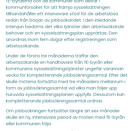
TE-byråerna och de kommuner som deltar i
kommunförsöket för att främja sysselsättningen
tillhandahåller ett intensivare stöd för de arbetslösa
redan från början av jobbsökandet. I den inledande
intervjun bedöms det vilka tjänster den arbetssökande
behöver och en sysselsättningsplan upprättas. Den
anordnas inom fem dagar efter registreringen som
arbetssökande.
Under de första tre månaderna träffar den
arbetssökande en handhavare från TE-byrån eller
kommunens sysselsättningstjänster ungefär varannan
vecka för kompletterande jobbsökningssamtal. Efter det
skulle mötena fortsätta med tre månaders mellanrum i
form av jobbsökningssamtal vid vilka man följer upp
huruvida sysselsättningsplanen uppfylls. Dessutom kan
kompletterande jobbsökningssamtal ordnas.
Om jobbsökningen fortsätter längre än sex månader
skulle en ny, intensivare period av möten med TE-byrån
eller kommunen följa.