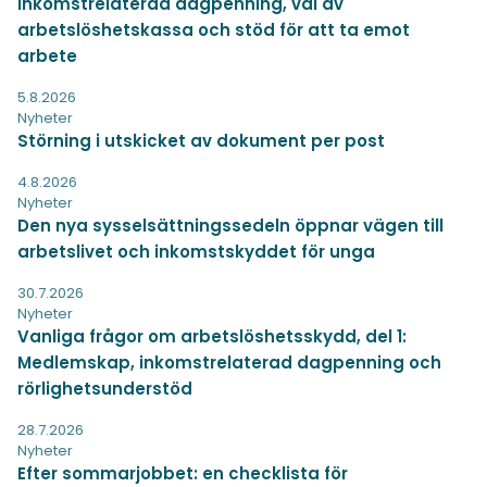
Inkomstrelaterad dagpenning, val av
arbetslöshetskassa och stöd för att ta emot
arbete
5.8.2026
Nyheter
Störning i utskicket av dokument per post
4.8.2026
Nyheter
Den nya sysselsättningssedeln öppnar vägen till
arbetslivet och inkomstskyddet för unga
30.7.2026
Nyheter
Vanliga frågor om arbetslöshetsskydd, del 1:
Medlemskap, inkomstrelaterad dagpenning och
rörlighetsunderstöd
28.7.2026
Nyheter
Efter sommarjobbet: en checklista för