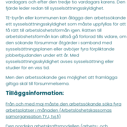
vardagars och efter den tredje tio vardagars karens. Den
fjärde leder redan till sysselsättningsskyldighet.
TE-byrån eller kommunen kan ålägga den arbetssökande
ett sysselsättningsskyldighet som måste uppfyllas för att
få rätt till arbetslöshetsförmån igen. Rätten till
arbetslöshetsförmån kan alltså gå förlorad tills vidare, om
den sökande försummar åtgärder i samband med
sysselsättningsplanen eller avböjer fyra förpliktande
jobberbjudanden under ett år. Med
sysselsättningsskyldighet avses sysselsättning eller
studier för en viss tid.
Men den arbetssökande ges möjlighet att framlägga
giltiga skäl till försummelserna.
Tilläggsinformation:
Från och med maj måste den arbetssökande söka fyra
arbetsplatser i månaden (Arbetslöshetskassornas
samorganisation TYJ, tyj.fi)
Den nordiska arbetskraftsmodellen (arbets- och