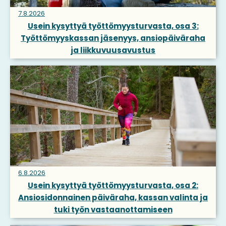
7.8.2026
Usein kysyttyä työttömyysturvasta, osa 3:
Työttömyyskassan jäsenyys, ansiopäiväraha
ja liikkuvuusavustus
6.8.2026
Usein kysyttyä työttömyysturvasta, osa 2:
Ansiosidonnainen päiväraha, kassan valinta ja
tuki työn vastaanottamiseen