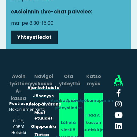
eAsioinnin Live-chat palvelee:
ma-pe 8.30-15.00
Yhteystiedot
Avoin
Navigoi
Ota
Katso
työttömyyskassa
yhteyttä
myös
Ajankohtaista
A-
Jäsenyys
kassa
Asiakaspalvelun
Yhteistyökumppanimme
Postiosoite:
Ansiopäiväraha
yhteystiedot
Hakaniemenranta
Muut
1
Tilaa A-
etuudet
PL 116,
Lähetä
kassan
Ohjepankki
00531
viestiä
uutiskirje
Helsinki
Tietoa