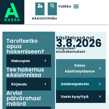
Käsittelyssä nyt
3.8.2026
Tarvitsetko
apua
saapuneet
hakemiseen?
ensihakemukset
Hakuopas
Katso
Tee hakemus
käsittelytilanne
eAsioinnissa
Asiakaspalvelu
Kirjaudu
Arvioi
Usein kysyttyä
päivärahasi
määrä