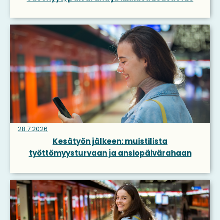
28.7.2026
Kesätyön jälkeen: muistilista
työttömyysturvaan ja ansiopäivärahaan