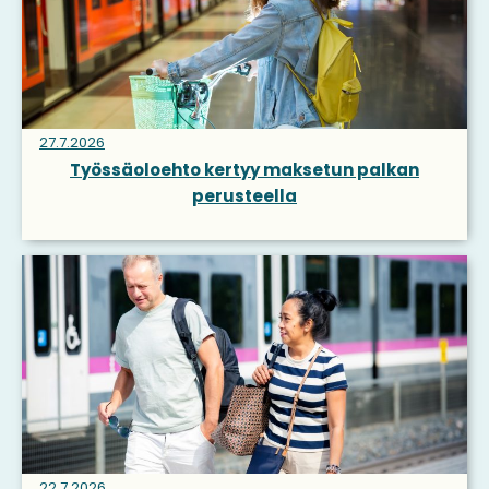
27.7.2026
Työssäoloehto kertyy maksetun palkan
perusteella
22.7.2026