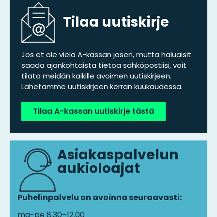
Tilaa uutiskirje
Jos et ole vielä A-kassan jäsen, mutta haluaisit
saada ajankohtaista tietoa sähköpostiisi, voit
tilata meidän kaikille avoimen uutiskirjeen.
Lähetämme uutiskirjeen kerran kuukaudessa.
Tilaa A-kassan uutiskirje tästä
Asiakaspalvelun
aukioloajat
Puhelinpalvelu on avoinna seuraavasti:
ma-pe 8.30–12.00