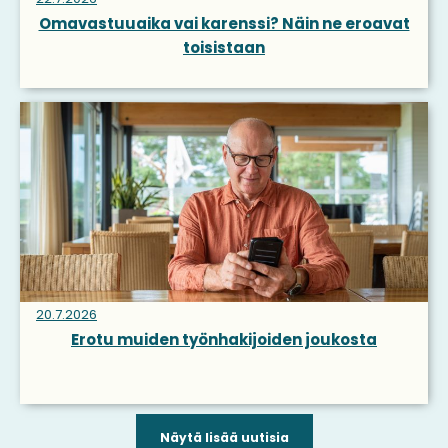
Omavastuuaika vai karenssi? Näin ne eroavat
toisistaan
20.7.2026
Erotu muiden työnhakijoiden joukosta
Näytä lisää uutisia