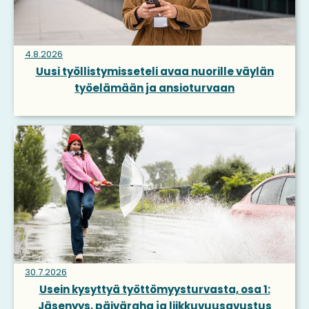
4.8.2026
Uusi työllistymisseteli avaa nuorille väylän
työelämään ja ansioturvaan
30.7.2026
Usein kysyttyä työttömyysturvasta, osa 1:
Jäsenyys, päiväraha ja liikkuvuusavustus