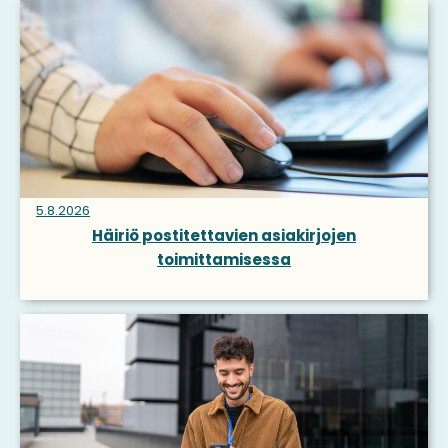
5.8.2026
Häiriö postitettavien asiakirjojen
toimittamisessa