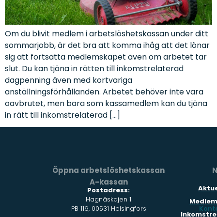
Om du blivit medlem i arbetslöshetskassan under ditt
sommarjobb, är det bra att komma ihåg att det lönar
sig att fortsätta medlemskapet även om arbetet tar
slut. Du kan tjäna in rätten till inkomstrelaterad
dagpenning även med kortvariga
anställningsförhållanden. Arbetet behöver inte vara
oavbrutet, men bara som kassamedlem kan du tjäna
in rätt till inkomstrelaterad […]
Öppna arbetslöshetskassan
N
A-kassan
Aktue
Postadress:
Hagnäskajen 1
Medlem
PB 116, 00531 Helsingfors
Kont
Inkomstre