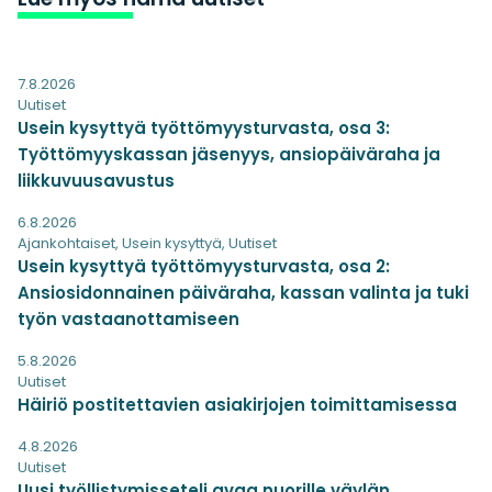
7.8.2026
Uutiset
Usein kysyttyä työttömyysturvasta, osa 3:
Työttömyyskassan jäsenyys, ansiopäiväraha ja
liikkuvuusavustus
6.8.2026
Ajankohtaiset
,
Usein kysyttyä
,
Uutiset
Usein kysyttyä työttömyysturvasta, osa 2:
Ansiosidonnainen päiväraha, kassan valinta ja tuki
työn vastaanottamiseen
5.8.2026
Uutiset
Häiriö postitettavien asiakirjojen toimittamisessa
4.8.2026
Uutiset
Uusi työllistymisseteli avaa nuorille väylän