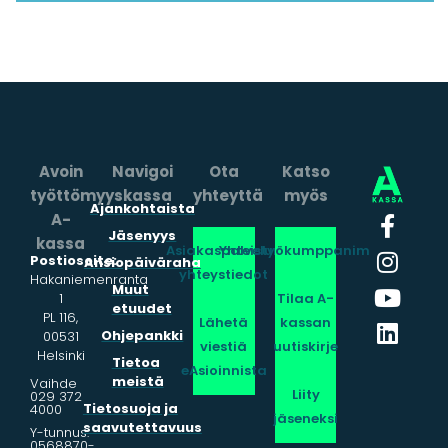
Avoin
Navigoi
Ota
Katso
työttömyyskassa
yhteyttä
myös
Ajankohtaista
A-
Jäsenyys
kassa
Asiakaspalvelun
Yhteistyökumppanimme
Postiosoite:
Ansiopäiväraha
yhteystiedot
Hakaniemenranta
Muut
1
Tilaa A-
etuudet
PL 116,
Lähetä
kassan
Ohjepankki
00531
viestiä
uutiskirje
Helsinki
Tietoa
eAsioinnista
meistä
Vaihde
Liity
029 372
Tietosuoja ja
4000
jäseneksi
saavutettavuus
Y-tunnus:
0568870-