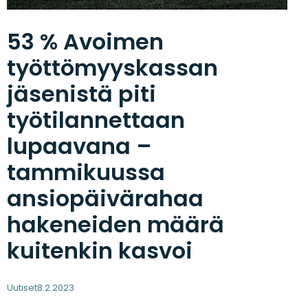
53 % Avoimen
työttömyyskassan
jäsenistä piti
työtilannettaan
lupaavana –
tammikuussa
ansiopäivärahaa
hakeneiden määrä
kuitenkin kasvoi
Uutiset
8.2.2023