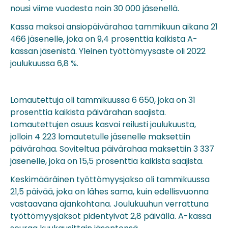
nousi viime vuodesta noin 30 000 jäsenellä.
Kassa maksoi ansiopäivärahaa tammikuun aikana 21
466 jäsenelle, joka on 9,4 prosenttia kaikista A-
kassan jäsenistä. Yleinen työttömyysaste oli 2022
joulukuussa 6,8 %.
Lomautettuja oli tammikuussa 6 650, joka on 31
prosenttia kaikista päivärahan saajista.
Lomautettujen osuus kasvoi reilusti joulukuusta,
jolloin 4 223 lomautetulle jäsenelle maksettiin
päivärahaa. Soviteltua päivärahaa maksettiin 3 337
jäsenelle, joka on 15,5 prosenttia kaikista saajista.
Keskimääräinen työttömyysjakso oli tammikuussa
21,5 päivää, joka on lähes sama, kuin edellisvuonna
vastaavana ajankohtana. Joulukuuhun verrattuna
työttömyysjaksot pidentyivät 2,8 päivällä. A-kassa