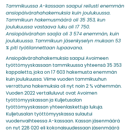
Tammikuussa A-kassaan saapui reilusti enemmän
ansiopäivärahahakemuksia kuin joulukuussa.
Tammikuun hakemusmäärä oli 35 353, kun
joulukuussa vastaava luku oli 17 750.
Ansiopäivärahan saajia oli 3 574 enemmän, kuin
joulukuussa. Tammikuun jäsenkyselyn mukaan 53
% piti työtilannettaan lupaavana.
Ansiopäivärahahakemuksia saapui Avoimeen
työttömyyskassaan tammikuussa yhteensä 35 353
kappaletta, joka on 17 603 hakemusta enemmän
kuin joulukuussa. Viime vuoden tammikuuhun
verrattuna hakemuksia oli nyt noin 2 % vähemmän.
Vuoden 2022 vertailuluvut ovat Avoimen
työttömyyskassan ja Kuljetusalan
työttömyyskassan yhteenlaskettuja lukuja.
Kuljetusalan työttömyyskassa sulautui
vuodenvaihteessa A-kassaan. Kassan jäsenmäärä
on nyt 228 020 eli kokonaisuudessaan jäsenmäärä