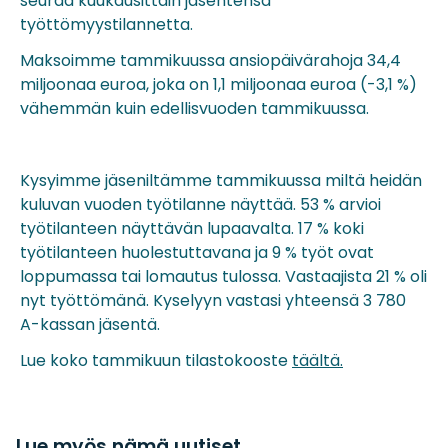
seuraa kuukausittain jäsentensä
työttömyystilannetta.
Maksoimme tammikuussa ansiopäivärahoja 34,4
miljoonaa euroa, joka on 1,1 miljoonaa euroa (-3,1 %)
vähemmän kuin edellisvuoden tammikuussa.
Kysyimme jäseniltämme tammikuussa miltä heidän
kuluvan vuoden työtilanne näyttää. 53 % arvioi
työtilanteen näyttävän lupaavalta. 17 % koki
työtilanteen huolestuttavana ja 9 % työt ovat
loppumassa tai lomautus tulossa. Vastaajista 21 % oli
nyt työttömänä. Kyselyyn vastasi yhteensä 3 780
A-kassan jäsentä.
Lue koko tammikuun tilastokooste
täältä.
Lue myös nämä uutiset