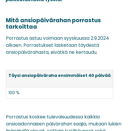
Mitä ansiopäivärahan porrastus
tarkoittaa
Porrastus astuu voimaan syyskuussa 2.9.2024
alkaen. Porrastukset lasketaan täydestä
ansiopäivärahasta, eivätkä ne kertaudu.
Täysi ansiopäiväraha ensimmäiset 40 päivää
1. por
41–170
100 %
8
Porrastus koskee tulevaisuudessa kaikkia
ansiosidonnaisen päivärahan saajia, mukaan lukien
lisäpäivillä olevat, osittain työllistyneet sekä