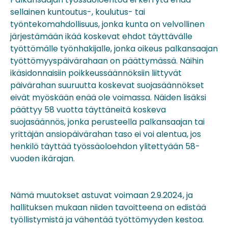
sellainen kuntoutus-, koulutus- tai
työntekomahdollisuus, jonka kunta on velvollinen
järjestämään ikää koskevat ehdot täyttävälle
työttömälle työnhakijalle, jonka oikeus palkansaajan
työttömyyspäivärahaan on päättymässä. Näihin
ikäsidonnaisiin poikkeussäännöksiin liittyvät
päivärahan suuruutta koskevat suojasäännökset
eivät myöskään enää ole voimassa. Näiden lisäksi
päättyy 58 vuotta täyttäneitä koskeva
suojasäännös, jonka perusteella palkansaajan tai
yrittäjän ansiopäivärahan taso ei voi alentua, jos
henkilö täyttää työssäoloehdon ylitettyään 58-
vuoden ikärajan.
Nämä muutokset astuvat voimaan 2.9.2024, ja
hallituksen mukaan niiden tavoitteena on edistää
työllistymistä ja vähentää työttömyyden kestoa.