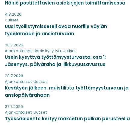
Häiriö postitettavien asiakirjojen toimittamisessa
4.8.2026
Uutiset
Uusi työllistymisseteli avaa nuorille väylän
työelämään ja ansioturvaan
30.7.2026
Ajankohtaiset
,
Usein kysyttyä
,
Uutiset
Usein kysyttyä työttömyysturvasta, osa 1:
Jäsenyys, päiväraha ja liikkuvuusavustus
28.7.2026
Ajankohtaiset
,
Uutiset
Kesätyön jälkeen: muistilista työttömyysturvaan ja
ansiopäivärahaan
27.7.2026
Ajankohtaiset
,
Uutiset
Työssäoloehto kertyy maksetun palkan perusteella