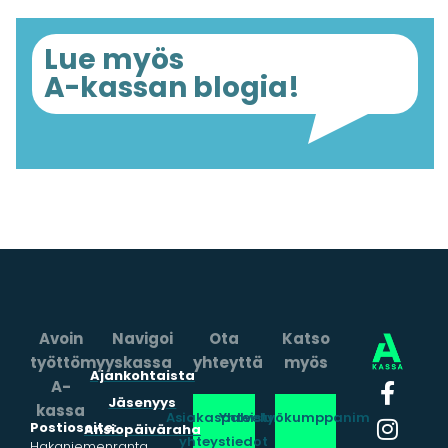
Lue myös
A-kassan blogia!
Avoin
Navigoi
Ota
Katso
työttömyyskassa
yhteyttä
myös
Ajankohtaista
A-
Jäsenyys
kassa
Asiakaspalvelun
Yhteistyökumppanimme
Postiosoite:
Ansiopäiväraha
yhteystiedot
Hakaniemenranta