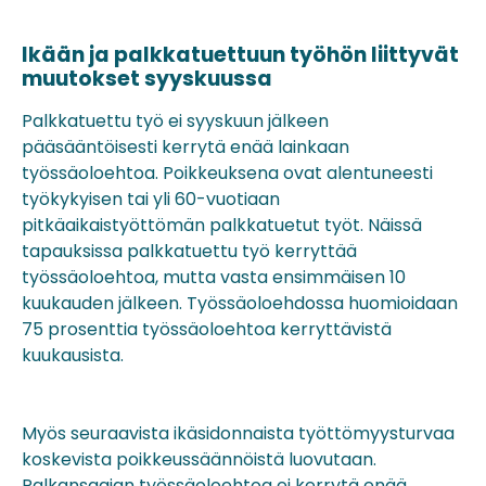
Ikään ja palkkatuettuun työhön liittyvät
muutokset syyskuussa
Palkkatuettu työ ei syyskuun jälkeen
pääsääntöisesti kerrytä enää lainkaan
työssäoloehtoa. Poikkeuksena ovat alentuneesti
työkykyisen tai yli 60-vuotiaan
pitkäaikaistyöttömän palkkatuetut työt. Näissä
tapauksissa palkkatuettu työ kerryttää
työssäoloehtoa, mutta vasta ensimmäisen 10
kuukauden jälkeen. Työssäoloehdossa huomioidaan
75 prosenttia työssäoloehtoa kerryttävistä
kuukausista.
Myös seuraavista ikäsidonnaista työttömyysturvaa
koskevista poikkeussäännöistä luovutaan.
Palkansaajan työssäoloehtoa ei kerrytä enää