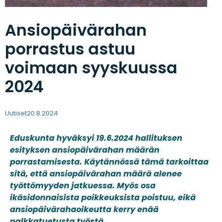
Ansiopäivärahan
porrastus astuu
voimaan syyskuussa
2024
Uutiset
20.8.2024
Eduskunta hyväksyi 19.6.2024 hallituksen
esityksen ansiopäivärahan määrän
porrastamisesta. Käytännössä tämä tarkoittaa
sitä, että ansiopäivärahan määrä alenee
työttömyyden jatkuessa. Myös osa
ikäsidonnaisista poikkeuksista poistuu, eikä
ansiopäivärahaoikeutta kerry enää
palkkatuetusta työstä.