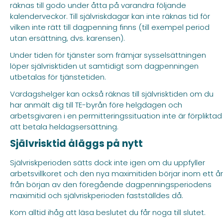
räknas till godo under åtta på varandra följande
kalenderveckor. Till självriskdagar kan inte räknas tid för
vilken inte rätt till dagpenning finns (till exempel period
utan ersättning, dvs. karensen).
Under tiden för tjänster som främjar sysselsättningen
löper självrisktiden ut samtidigt som dagpenningen
utbetalas för tjänstetiden.
Vardagshelger kan också räknas till självrisktiden om du
har anmält dig till TE-byrån före helgdagen och
arbetsgivaren i en permitteringssituation inte är förpliktad
att betala heldagsersättning.
Självrisktid åläggs på nytt
Självriskperioden sätts dock inte igen om du uppfyller
arbetsvillkoret och den nya maximitiden börjar inom ett år
från början av den föregående dagpenningsperiodens
maximitid och självriskperioden fastställdes då.
Kom alltid ihåg att läsa beslutet du får noga till slutet.