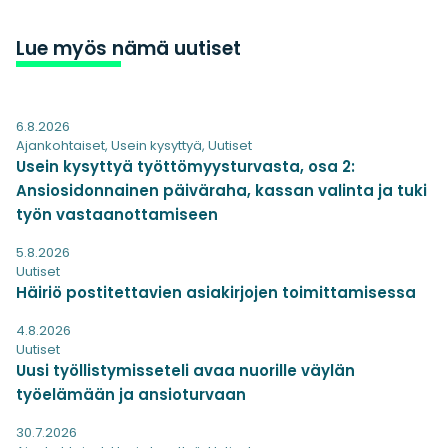
Lue myös nämä uutiset
6.8.2026
Ajankohtaiset
,
Usein kysyttyä
,
Uutiset
Usein kysyttyä työttömyysturvasta, osa 2:
Ansiosidonnainen päiväraha, kassan valinta ja tuki
työn vastaanottamiseen
5.8.2026
Uutiset
Häiriö postitettavien asiakirjojen toimittamisessa
4.8.2026
Uutiset
Uusi työllistymisseteli avaa nuorille väylän
työelämään ja ansioturvaan
30.7.2026