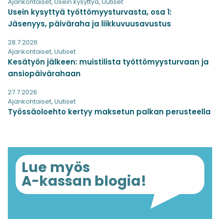
Ajankohtaiset
,
Usein kysyttyä
,
Uutiset
Usein kysyttyä työttömyysturvasta, osa 1:
Jäsenyys, päiväraha ja liikkuvuusavustus
28.7.2026
Ajankohtaiset
,
Uutiset
Kesätyön jälkeen: muistilista työttömyysturvaan ja
ansiopäivärahaan
27.7.2026
Ajankohtaiset
,
Uutiset
Työssäoloehto kertyy maksetun palkan perusteella
Lue myös
A-kassan blogia!