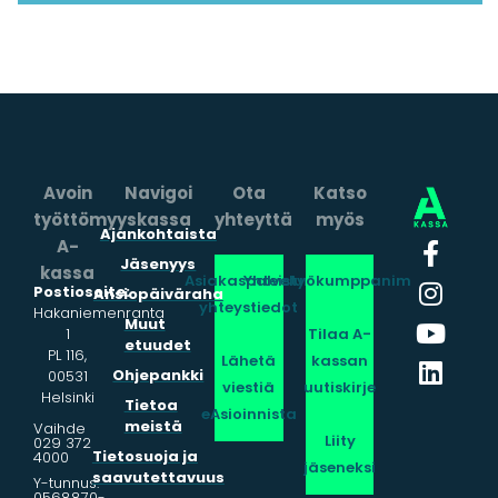
Avoin
Navigoi
Ota
Katso
työttömyyskassa
yhteyttä
myös
Ajankohtaista
A-
Jäsenyys
kassa
Asiakaspalvelun
Yhteistyökumppanimme
Postiosoite:
Ansiopäiväraha
yhteystiedot
Hakaniemenranta
Muut
1
Tilaa A-
etuudet
PL 116,
Lähetä
kassan
Ohjepankki
00531
viestiä
uutiskirje
Helsinki
Tietoa
eAsioinnista
meistä
Vaihde
Liity
029 372
Tietosuoja ja
4000
jäseneksi
saavutettavuus
Y-tunnus:
0568870-