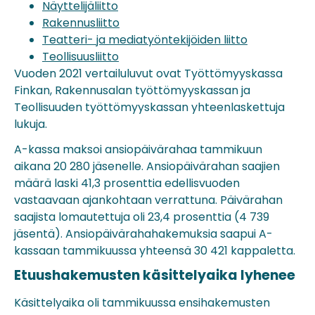
Näyttelijäliitto
Rakennusliitto
Teatteri- ja mediatyöntekijöiden liitto
Teollisuusliitto
Vuoden 2021 vertailuluvut ovat Työttömyyskassa
Finkan, Rakennusalan työttömyyskassan ja
Teollisuuden työttömyyskassan yhteenlaskettuja
lukuja.
A-kassa maksoi ansiopäivärahaa tammikuun
aikana 20 280 jäsenelle. Ansiopäivärahan saajien
määrä laski 41,3 prosenttia edellisvuoden
vastaavaan ajankohtaan verrattuna. Päivärahan
saajista lomautettuja oli 23,4 prosenttia (4 739
jäsentä). Ansiopäivärahahakemuksia saapui A-
kassaan tammikuussa yhteensä 30 421 kappaletta.
Etuushakemusten käsittelyaika lyhenee
Käsittelyaika oli tammikuussa ensihakemusten