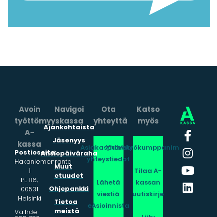
Avoin
Navigoi
Ota
Katso
työttömyyskassa
yhteyttä
myös
Ajankohtaista
A-
Jäsenyys
kassa
Asiakaspalvelun
Yhteistyökumppanimme
Postiosoite:
Ansiopäiväraha
yhteystiedot
Hakaniemenranta
Muut
1
Tilaa A-
etuudet
PL 116,
Lähetä
kassan
Ohjepankki
00531
viestiä
uutiskirje
Helsinki
Tietoa
eAsioinnista
meistä
Vaihde