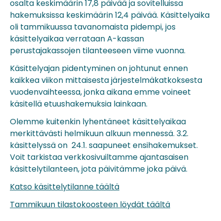
osalta keskimäärin 17,8 päivää ja sovitelluissa
hakemuksissa keskimäärin 12,4 päivää. Käsittelyaika
oli tammikuussa tavanomaista pidempi, jos
käsittelyaikaa verrataan A-kassan
perustajakassojen tilanteeseen viime vuonna.
Käsittelyajan pidentyminen on johtunut ennen
kaikkea viikon mittaisesta järjestelmäkatkoksesta
vuodenvaihteessa, jonka aikana emme voineet
käsitellä etuushakemuksia lainkaan.
Olemme kuitenkin lyhentäneet käsittelyaikaa
merkittävästi helmikuun alkuun mennessä. 3.2.
käsittelyssä on 24.1. saapuneet ensihakemukset.
Voit tarkistaa verkkosivuiltamme ajantasaisen
käsittelytilanteen, jota päivitämme joka päivä.
Katso käsittelytilanne täältä
Tammikuun tilastokoosteen löydät täältä