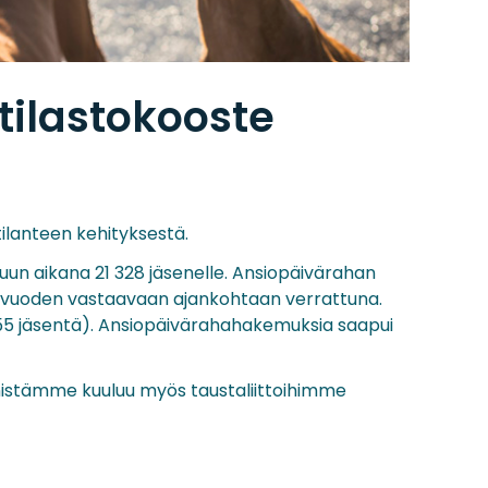
ilastokooste
tilanteen kehityksestä.
n aikana 21 328 jäsenelle. Ansiopäivärahan
llisvuoden vastaavaan ajankohtaan verrattuna.
 555 jäsentä). Ansiopäivärahahakemuksia saapui
senistämme kuuluu myös taustaliittoihimme