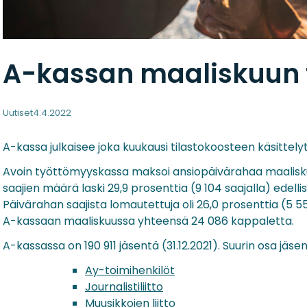
A-kassan maaliskuun t
Uutiset
4.4.2022
A-kassa julkaisee joka kuukausi tilastokoosteen käsittely
Avoin työttömyyskassa maksoi ansiopäivärahaa maaliskuu
saajien määrä laski 29,9 prosenttia (9 104 saajalla) ede
Päivärahan saajista lomautettuja oli 26,0 prosenttia (5
A-kassaan maaliskuussa yhteensä 24 086 kappaletta.
A-kassassa on 190 911 jäsentä (31.12.2021). Suurin osa jä
Ay-toimihenkilöt
Journalistiliitto
Muusikkojen liitto