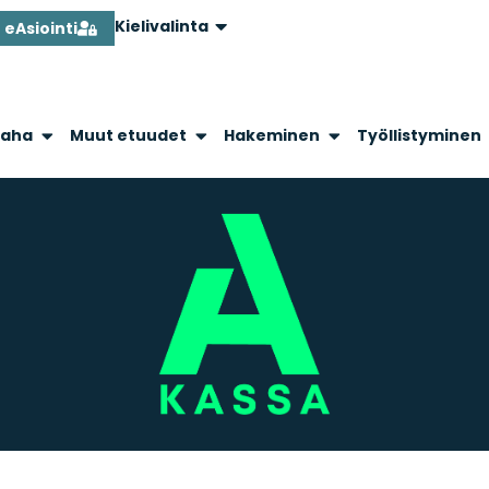
Kielivalinta
eAsiointi
raha
Muut etuudet
Hakeminen
Työllistyminen