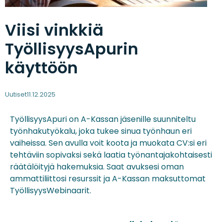
Viisi vinkkiä
TyöllisyysApurin
käyttöön
Uutiset
11.12.2025
TyöllisyysApuri on A-Kassan jäsenille suunniteltu
työnhakutyökalu, joka tukee sinua työnhaun eri
vaiheissa. Sen avulla voit koota ja muokata CV:si eri
tehtäviin sopivaksi sekä laatia työnantajakohtaisesti
räätälöityjä hakemuksia. Saat avuksesi oman
ammattiliittosi resurssit ja A-Kassan maksuttomat
TyöllisyysWebinaarit.