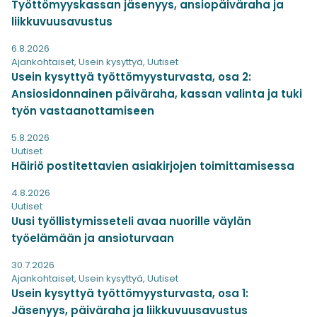
Työttömyyskassan jäsenyys, ansiopäiväraha ja
liikkuvuusavustus
6.8.2026
Ajankohtaiset
,
Usein kysyttyä
,
Uutiset
Usein kysyttyä työttömyysturvasta, osa 2:
Ansiosidonnainen päiväraha, kassan valinta ja tuki
työn vastaanottamiseen
5.8.2026
Uutiset
Häiriö postitettavien asiakirjojen toimittamisessa
4.8.2026
Uutiset
Uusi työllistymisseteli avaa nuorille väylän
työelämään ja ansioturvaan
30.7.2026
Ajankohtaiset
,
Usein kysyttyä
,
Uutiset
Usein kysyttyä työttömyysturvasta, osa 1:
Jäsenyys, päiväraha ja liikkuvuusavustus