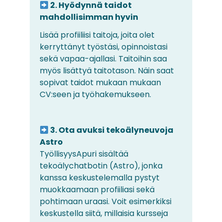
2. Hyödynnä taidot
mahdollisimman hyvin
Lisää profiiliisi taitoja, joita olet
kerryttänyt työstäsi, opinnoistasi
sekä vapaa-ajallasi. Taitoihin saa
myös lisättyä taitotason. Näin saat
sopivat taidot mukaan mukaan
CV:seen ja työhakemukseen.
3. Ota avuksi tekoälyneuvoja
Astro
TyöllisyysApuri sisältää
tekoälychatbotin (Astro), jonka
kanssa keskustelemalla pystyt
muokkaamaan profiiliasi sekä
pohtimaan uraasi. Voit esimerkiksi
keskustella siitä, millaisia kursseja