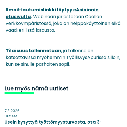
Ilmoittautumislinkki löytyy
eAsioinnin
etusivulta
.
Webinaari järjestetään Coollan
verkkoympäristössä, joka on helppokäyttöinen eikä
vaadi erillistä latausta.
Tilaisuus tallennetaan
, ja tallenne on
katsottavissa myöhemmin TyöllisyysApurissa silloin,
kun se sinulle parhaiten sopii.
Lue myös nämä uutiset
7.8.2026
Uutiset
Usein kysyttyä työttömyysturvasta, osa 3: