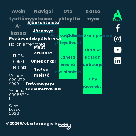
Avoin
Navigoi
Ota
Katso
työttömyyskassa
yhteyttä
myös
Ajankohtaista
A-
Jäsenyys
kassa
Asiakaspalvelun
Yhteistyökumppanimme
Postiosoite:
Ansiopäiväraha
yhteystiedot
Hakaniemenranta
Muut
1
Tilaa A-
etuudet
PL 116,
Lähetä
kassan
Ohjepankki
00531
viestiä
uutiskirje
Helsinki
Tietoa
eAsioinnista
meistä
Vaihde
Liity
029 372
Tietosuoja ja
4000
jäseneksi
saavutettavuus
Y-tunnus:
0568870-
5
© A-
kassa
2026
©2026
Website magic by