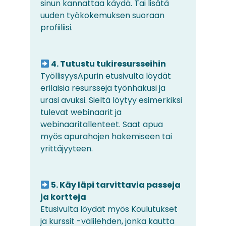
sinun kannattaa käydä. Tai lisätä
uuden työkokemuksen suoraan
profiiliisi.
4. Tutustu tukiresursseihin
TyöllisyysApurin etusivulta löydät
erilaisia resursseja työnhakusi ja
urasi avuksi. Sieltä löytyy esimerkiksi
tulevat webinaarit ja
webinaaritallenteet. Saat apua
myös apurahojen hakemiseen tai
yrittäjyyteen.
5. Käy läpi tarvittavia passeja
ja kortteja
Etusivulta löydät myös Koulutukset
ja kurssit -välilehden, jonka kautta