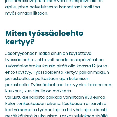
jäsenmaksuvapautuksen varusmiespalveluksen
ajalle, joten palveluksesta kannattaa ilmoittaa
myös omaan liittoon.
Miten työssäoloehto
kertyy?
Jäsenyysehdon lisäksi sinun on täytettävä
työssäoloehto, jotta voit saada ansiopäivärahaa.
Työssäoloehtokuukausia pitää olla koossa 12, jotta
ehto täyttyy. Työssäoloehto kertyy palkanmaksun
perusteella, ei pelkästään ajan kulumisen
perusteella. Työssäoloehtoa kertyy yksi kokonainen
kuukausi, kun sinulle on maksettu
vakuutuksenalaista palkkaa vähintään 930 euroa
kalenterikuukauden aikana. Kuukausien ei tarvitse
kertyä samalta työnantajalta tai yhdenjaksoisesti
peräkkäisistä kuukausista. Tarkastelujakson sisällä