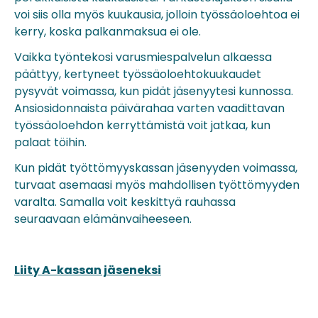
voi siis olla myös kuukausia, jolloin työssäoloehtoa ei
kerry, koska palkanmaksua ei ole.
Vaikka työntekosi varusmiespalvelun alkaessa
päättyy, kertyneet työssäoloehtokuukaudet
pysyvät voimassa, kun pidät jäsenyytesi kunnossa.
Ansiosidonnaista päivärahaa varten vaadittavan
työssäoloehdon kerryttämistä voit jatkaa, kun
palaat töihin.
Kun pidät työttömyyskassan jäsenyyden voimassa,
turvaat asemaasi myös mahdollisen työttömyyden
varalta. Samalla voit keskittyä rauhassa
seuraavaan elämänvaiheeseen.
Liity A-kassan jäseneksi