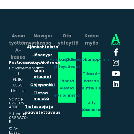
Avoin
Navigoi
Ota
Katso
työttömyyskassa
yhteyttä
myös
Ajankohtaista
A-
Jäsenyys
kassa
Asiakaspalvelun
Yhteistyökumppanimme
Postiosoite:
Ansiopäiväraha
yhteystiedot
Hakaniemenranta
Muut
1
Tilaa A-
etuudet
PL 116,
Lähetä
kassan
Ohjepankki
00531
viestiä
uutiskirje
Helsinki
Tietoa
eAsioinnista
meistä
Vaihde
Liity
029 372
Tietosuoja ja
4000
jäseneksi
saavutettavuus
Y-tunnus:
0568870-
5
© A-
kassa