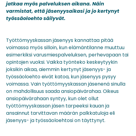
jatkaa myös palveluksen aikana. Näin
varmistat, että jäsenyysaikasi ja jo kertynyt
työssäoloehto säilyvät.
Työttömyyskassan jäsenyys kannattaa pitää
voimassa myös silloin, kun elämäntilanne muuttuu
esimerkiksi varusmiespalveluksen, perhevapaan tai
opintojen vuoksi. Vaikka työnteko keskeytyykin
joksikin aikaa, aiemmin kertynyt jäsenyys- ja
työssäoloehto eivät katoa, kun jäsenyys pysyy
voimassa. Vain työttömyyskassan jäsenenä sinulla
on mahdollisuus saada ansiopäivärahaa. Oikeus
ansiopäivärahaan syntyy, kun olet ollut
työttömyyskassan jäsen tarpeeksi kauan ja
ansainnut tarvittavan määrän palkkatuloja eli
jäsenyys- ja työssäoloehtosi on täyttynyt.