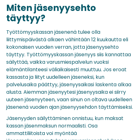
Miten jäsenyysehto
täyttyy?
Työttömyyskassan jäsenenä tulee olla
liittymispäivästä alkaen vähintään 12 kuukautta eli
kokonaisen vuoden verran, jotta jäsenyysehto
täyttyy. Työttömyyskassan jäsenyys siis kannattaa
säilyttää, vaikka varusmiespalvelun vuoksi
elämäntilanteesi väliaikaisesti muuttuu. Jos eroat
kassasta ja liityt uudelleen jäseneksi, kun
palvelusaika päättyy, jäsenyysaikasi laskenta alkaa
alusta. Aiemman jäsenyytesi jäsenyysaika ei siirry
uuteen jäsenyyteen, vaan sinun on oltava uudelleen
jäsenenä vuoden ajan jäsenyysehdon täyttämiseksi.
Jäsenyyden säilyttäminen onnistuu, kun maksat
kassan jäsenmaksun normaalisti. Osa
ammattiliitoista voi myöntää