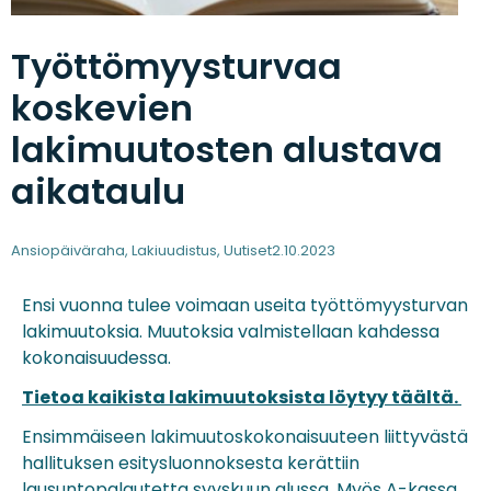
Työttömyysturvaa
koskevien
lakimuutosten alustava
aikataulu
Ansiopäiväraha
,
Lakiuudistus
,
Uutiset
2.10.2023
Ensi vuonna tulee voimaan useita työttömyysturvan
lakimuutoksia. Muutoksia valmistellaan kahdessa
kokonaisuudessa.
Tietoa kaikista lakimuutoksista löytyy täältä.
Ensimmäiseen lakimuutoskokonaisuuteen liittyvästä
hallituksen esitysluonnoksesta kerättiin
lausuntopalautetta syyskuun alussa. Myös A-kassa