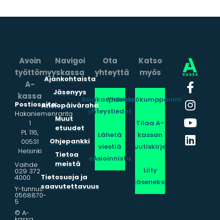
Avoin
Navigoi
Ota
Katso
työttömyyskassa
yhteyttä
myös
Ajankohtaista
A-
Jäsenyys
kassa
Asiakaspalvelun
Yhteistyökumppanimme
Postiosoite:
Ansiopäiväraha
yhteystiedot
Hakaniemenranta
Muut
1
Tilaa A-
etuudet
PL 116,
Lähetä
kassan
Ohjepankki
00531
viestiä
uutiskirje
Helsinki
Tietoa
eAsioinnista
meistä
Vaihde
Liity
029 372
Tietosuoja ja
4000
jäseneksi
saavutettavuus
Y-tunnus:
0568870-
5
© A-
kassa