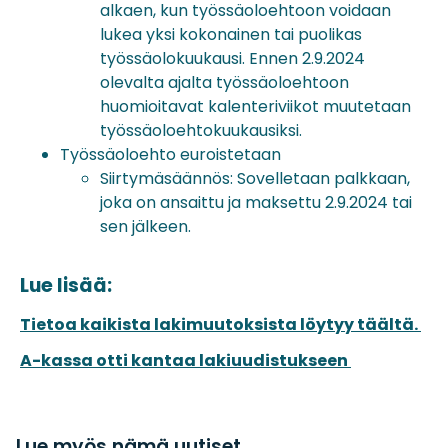
alkaen, kun työssäoloehtoon voidaan
lukea yksi kokonainen tai puolikas
työssäolokuukausi. Ennen 2.9.2024
olevalta ajalta työssäoloehtoon
huomioitavat kalenteriviikot muutetaan
työssäoloehtokuukausiksi.
Työssäoloehto euroistetaan
Siirtymäsäännös: Sovelletaan palkkaan,
joka on ansaittu ja maksettu 2.9.2024 tai
sen jälkeen.
Lue lisää:
Tietoa kaikista lakimuutoksista löytyy täältä.
A-kassa otti kantaa lakiuudistukseen
Lue myös nämä uutiset