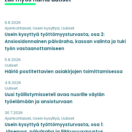
6.8.2026
Ajankohtaiset
,
Usein kysyttyä
,
Uutiset
Usein kysyttyä työttömyysturvasta, osa 2:
Ansiosidonnainen päiväraha, kassan valinta ja tuki
työn vastaanottamiseen
5.8.2026
Uutiset
Häiriö postitettavien asiakirjojen toimittamisessa
4.8.2026
Uutiset
Uusi työllistymisseteli avaa nuorille väylän
työelämään ja ansioturvaan
30.7.2026
Ajankohtaiset
,
Usein kysyttyä
,
Uutiset
Usein kysyttyä työttömyysturvasta, osa 1:
Jäsenyys, päiväraha ja liikkuvuusavustus