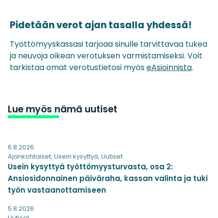
Pidetään verot ajan tasalla yhdessä!
Työttömyyskassasi tarjoaa sinulle tarvittavaa tukea
ja neuvoja oikean verotuksen varmistamiseksi. Voit
tarkistaa omat verotustietosi myös
eAsioinnista
.
Lue myös nämä uutiset
6.8.2026
Ajankohtaiset
,
Usein kysyttyä
,
Uutiset
Usein kysyttyä työttömyysturvasta, osa 2:
Ansiosidonnainen päiväraha, kassan valinta ja tuki
työn vastaanottamiseen
5.8.2026
Uutiset