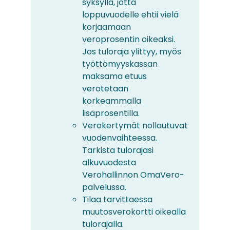
syksyllä, jotta
loppuvuodelle ehtii vielä
korjaamaan
veroprosentin oikeaksi.
Jos tuloraja ylittyy, myös
työttömyyskassan
maksama etuus
verotetaan
korkeammalla
lisäprosentilla.
Verokertymät nollautuvat
vuodenvaihteessa.
Tarkista tulorajasi
alkuvuodesta
Verohallinnon OmaVero-
palvelussa.
Tilaa tarvittaessa
muutosverokortti oikealla
tulorajalla.