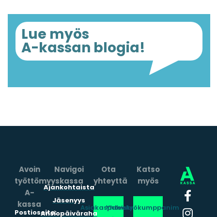
Lue myös
A-kassan blogia!
Avoin
Navigoi
Ota
Katso
työttömyyskassa
yhteyttä
myös
Ajankohtaista
A-
Jäsenyys
kassa
Asiakaspalvelun
Yhteistyökumppanimme
Postiosoite:
Ansiopäiväraha