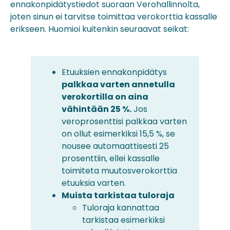
ennakonpidätystiedot suoraan Verohallinnolta,
joten sinun ei tarvitse toimittaa verokorttia kassalle
erikseen. Huomioi kuitenkin seuraavat seikat:
Etuuksien ennakonpidätys
palkkaa varten annetulla
verokortilla on aina
vähintään 25 %.
Jos
veroprosenttisi palkkaa varten
on ollut esimerkiksi 15,5 %, se
nousee automaattisesti 25
prosenttiin, ellei kassalle
toimiteta muutosverokorttia
etuuksia varten.
Muista tarkistaa tuloraja
Tuloraja kannattaa
tarkistaa esimerkiksi