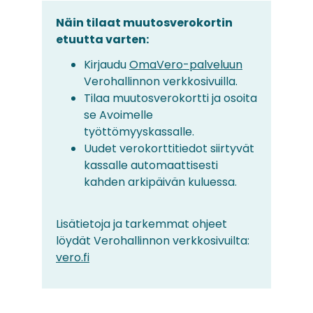
Näin tilaat muutosverokortin
etuutta varten:
Kirjaudu
OmaVero-palveluun
Verohallinnon verkkosivuilla.
Tilaa muutosverokortti ja osoita
se Avoimelle
työttömyyskassalle.
Uudet verokorttitiedot siirtyvät
kassalle automaattisesti
kahden arkipäivän kuluessa.
Lisätietoja ja tarkemmat ohjeet
löydät Verohallinnon verkkosivuilta:
vero.fi