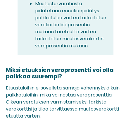
Muutosturvarahasta
pidätetään ennakonpidätys
palkkatuloa varten tarkoitetun
verokortin lisäprosentin
mukaan tai etuutta varten
tarkoitetun muutosverokortin
veroprosentin mukaan.
Miksi etuuksien veroprosentti voi olla
palkkaa suurempi?
Etuustuloihin ei sovelleta samoja vähennyksiä kuin
palkkatuloihin, mikä voi nostaa veroprosenttia.
Oikean verotuksen varmistamiseksi tarkista
verokorttisi ja tilaa tarvittaessa muutosverokortti
etuutta varten.