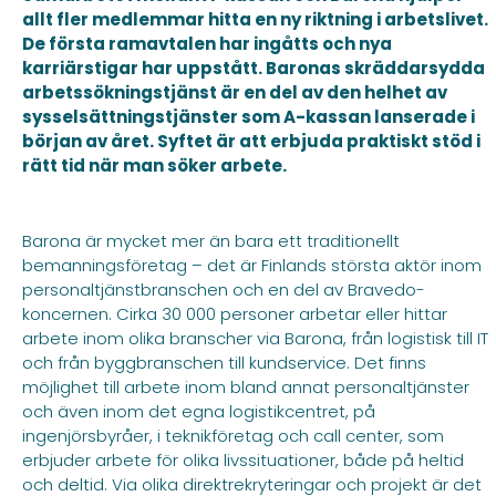
allt fler medlemmar hitta en ny riktning i arbetslivet.
De första ramavtalen har ingåtts och nya
karriärstigar har uppstått. Baronas skräddarsydda
arbetssökningstjänst är en del av den helhet av
sysselsättningstjänster som A-kassan lanserade i
början av året. Syftet är att erbjuda praktiskt stöd i
rätt tid när man söker arbete.
Barona är mycket mer än bara ett traditionellt
bemanningsföretag – det är Finlands största aktör inom
personaltjänstbranschen och en del av Bravedo-
koncernen. Cirka 30 000 personer arbetar eller hittar
arbete inom olika branscher via Barona, från logistisk till IT
och från byggbranschen till kundservice. Det finns
möjlighet till arbete inom bland annat personaltjänster
och även inom det egna logistikcentret, på
ingenjörsbyråer, i teknikföretag och call center, som
erbjuder arbete för olika livssituationer, både på heltid
och deltid. Via olika direktrekryteringar och projekt är det