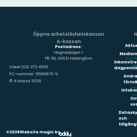
Öppna arbetslöshetskassan
N
A-kassan
Aktue
Postadress:
Hagnäskajen 1
Medlem
PB 116, 00531 Helsingfors
Kont
Inkomstre
fö
s
Växel 029 372 4000
dagpenni
FO-nummer: 0568870-5
Andr
© A-kassa 2026
förmå
m
Infoba
vi
O
os
Datask
och
tillgäng
©2026
Website magic by