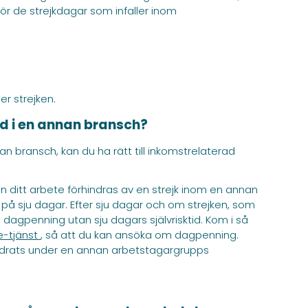
r de strejkdagar som infaller inom
r strejken.
rd i en annan bransch?
n bransch, kan du ha rätt till inkomstrelaterad
en ditt arbete förhindras av en strejk inom en annan
 på sju dagar. Efter sju dagar och om strejken, som
ad dagpenning utan sju dagars självrisktid. Kom i så
e-tjänst
, så att du kan ansöka om dagpenning.
ndrats under en annan arbetstagargrupps