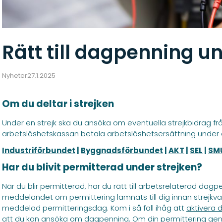
Rätt till dagpenning un
Nyheter
27.1.2025
Om du deltar i strejken
Under en strejk ska du ansöka om eventuella strejkbidrag från
arbetslöshetskassan betala arbetslöshetsersättning under e
Industriförbundet
|
Byggnadsförbundet
|
AKT
|
SEL
|
SM
Har du blivit permitterad under strejken?
När du blir permitterad, har du rätt till arbetsrelaterad da
meddelandet om permittering lämnats till dig innan strejkvars
meddelad permitteringsdag. Kom i så fall ihåg att
aktivera 
att du kan ansöka om dagpenning. Om din permittering ge