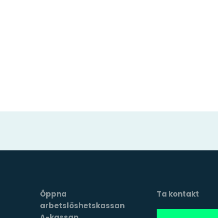
Öppna
Ta kontakt
arbetslöshetskassan
A-kassan