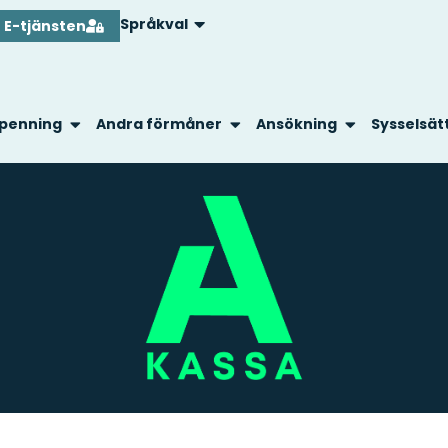
Språkval
E-tjänsten
penning
Andra förmåner
Ansökning
Sysselsät