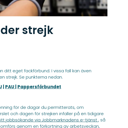
der strejk
 ditt eget fackförbund. I vissa fall kan även
n strejk. Se punkterna nedan.
U
|
PAU
|
Pappersförbundet
gpenning för de dagar du permitterats, om
let och dagen för strejken infaller på en tidigare
ditt jobbsökande via Jobbmarknadens e-tjänst
, så
nomförs genom en förkortning av arbetsveckan,