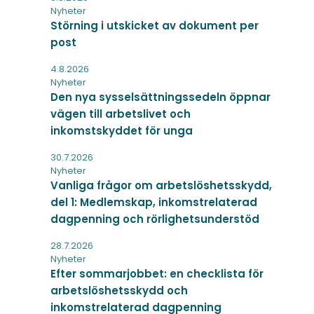
Nyheter
Störning i utskicket av dokument per
post
4.8.2026
Nyheter
Den nya sysselsättningssedeln öppnar
vägen till arbetslivet och
inkomstskyddet för unga
30.7.2026
Nyheter
Vanliga frågor om arbetslöshetsskydd,
del 1: Medlemskap, inkomstrelaterad
dagpenning och rörlighetsunderstöd
28.7.2026
Nyheter
Efter sommarjobbet: en checklista för
arbetslöshetsskydd och
inkomstrelaterad dagpenning