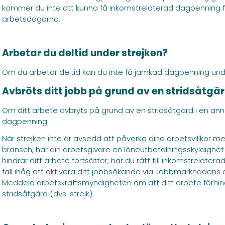
kommer du inte att kunna få inkomstrelaterad dagpenning fö
arbetsdagarna.
Arbetar du deltid under strejken?
Om du arbetar deltid kan du inte få jämkad dagpenning unde
Avbröts ditt jobb på grund av en stridsåtgä
Om ditt arbete avbryts på grund av en stridsåtgärd i en anna
dagpenning.
När strejken inte är avsedd att påverka dina arbetsvillkor m
bransch, har din arbetsgivare en löneutbetalningsskyldighet
hindrar ditt arbete fortsätter, har du rätt till inkomstrelater
fall ihåg att
aktivera ditt jobbsökande via Jobbmarknadens 
Meddela arbetskraftsmyndigheten om att ditt arbete förhi
stridsåtgärd (dvs. strejk).