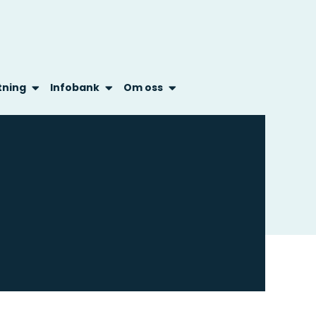
tning
Infobank
Om oss