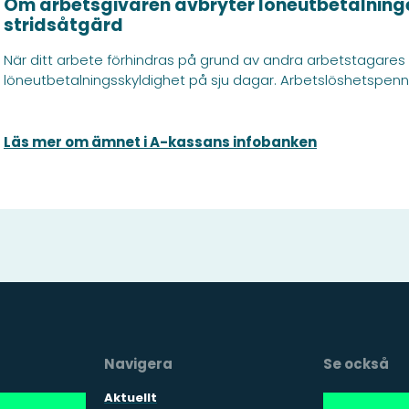
Om arbetsgivaren avbryter löneutbetalning
stridsåtgärd
När ditt arbete förhindras på grund av andra arbetstagares 
löneutbetalningsskyldighet på sju dagar. Arbetslöshetspenni
Läs mer om ämnet i A-kassans infobanken
Navigera
Se också
Aktuellt