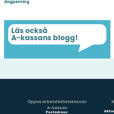
dagpenning
Läs också
A-kassans blogg!
Öppna arbetslöshetskassan
N
A-kassan
Aktue
Postadress: