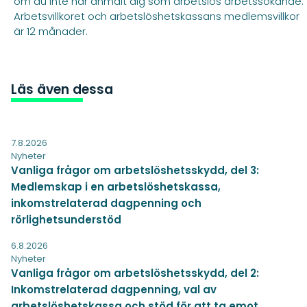
om du inte har anmält dig som arbetslös arbetssökande.
Arbetsvillkoret och arbetslöshetskassans medlemsvillkor
är 12 månader.
Läs även dessa
7.8.2026
Nyheter
Vanliga frågor om arbetslöshetsskydd, del 3:
Medlemskap i en arbetslöshetskassa,
inkomstrelaterad dagpenning och
rörlighetsunderstöd
6.8.2026
Nyheter
Vanliga frågor om arbetslöshetsskydd, del 2:
Inkomstrelaterad dagpenning, val av
arbetslöshetskassa och stöd för att ta emot