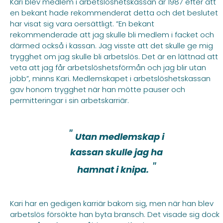
Kari blev medlem i arbetslöshetskassan år 1987 efter att
en bekant hade rekommenderat detta och det beslutet
har visat sig vara oersättligt. ”En bekant
rekommenderade att jag skulle bli medlem i facket och
därmed också i kassan. Jag visste att det skulle ge mig
trygghet om jag skulle bli arbetslös. Det är en lättnad att
veta att jag får arbetslöshetsförmån och jag blir utan
jobb”, minns Kari. Medlemskapet i arbetslöshetskassan
gav honom trygghet när han mötte pauser och
permitteringar i sin arbetskarriär.
Utan medlemskap i
kassan skulle jag ha
hamnat i knipa.
Kari har en gedigen karriär bakom sig, men när han blev
arbetslös försökte han byta bransch. Det visade sig dock