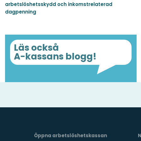
arbetslöshetsskydd och inkomstrelaterad
dagpenning
Läs också
A-kassans blogg!
Öppna arbetslöshetskassan
N