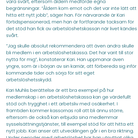
vara svårt, eftersom åldern medförde egna
begränsningar. ”Åldern kom emot och det var inte lätt att
hitta ett nytt jobb”, säger han. För närvarande är Kari
förtidspensionerad, men han är fortfarande tacksam för
det stöd han fick av arbetslöshetskassan när livet kändes
svårt.
”Jag skulle absolut rekommendera att även andra skulle
bli medlem i en arbetslöshetskassa. Det har varit till stor
nytta för mig”, konstaterar Kari. Han uppmanar även
yngre, som är i början av sin karriär, att förbereda sig inför
kommande tider och sörja för sitt eget
arbetslöshetsskydd.
Kari Muhlis berättelse är ett bra exempel på hur
medlemskap i en arbetslöshetskassa kan ge värdefullt
stöd och trygghet i ett arbetsliv med osäkerhet. I
framtiden kommer kassornas roll att bli ännu större,
eftersom de också kan erbjuda sina medlemmar
sysselsättningstjänster, till exempel stöd för att hitta ett
nytt jobb. Kari anser att utvecklingen går i en bra riktning.
Under perioder med arbetslöshet har han utnyttjat olika