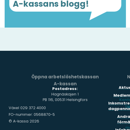
A-kassans blogg!
Öppna arbetslöshetskassan
N
A-kassan
Aktue
Postadress:
Hagnäskajen 1
Medlem
PB 116, 00531 Helsingfors
Kont
Inkomstre
fö
s
Växel 029 372 4000
dagpenni
FO-nummer: 0568870-5
Andr
© A-kassa 2026
förmå
m
Infoba