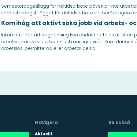
Semesterdagstillägg för heltidsarbete påverkar inte utbe
semesterdagstillägget för deltidsarbete vid beräkningen a
Kom ihåg att aktivt söka jobb vid arbets- o
Inkomstrelaterad dagpenning kan endast betalas ut till en
arbetssökande vid arbets- och näringsbyrån. Kom därför ihåg
arbetslös, permitterad eller arbetar deltid.
Navigera
Se också
Aktuellt