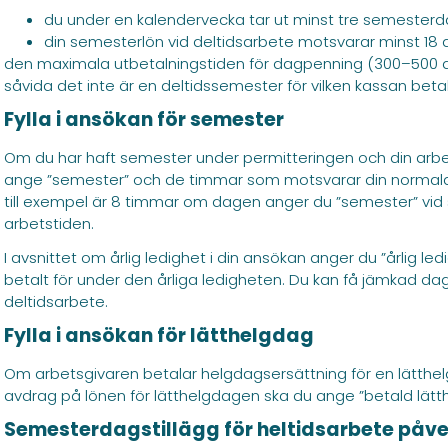
du under en kalendervecka tar ut minst tre semesterda
din semesterlön vid deltidsarbete motsvarar minst 18
den maximala utbetalningstiden för dagpenning (300–500 d
såvida det inte är en deltidssemester för vilken kassan bet
Fylla i ansökan för semester
Om du har haft semester under permitteringen och din arbets
ange ”semester” och de timmar som motsvarar din normala
till exempel är 8 timmar om dagen anger du ”semester” vid 
arbetstiden.
I avsnittet om årlig ledighet i din ansökan anger du ”årlig 
betalt för under den årliga ledigheten. Du kan få jämkad d
deltidsarbete.
Fylla i ansökan för lätthelgdag
Om arbetsgivaren betalar helgdagsersättning för en lätthel
avdrag på lönen för lätthelgdagen ska du ange ”betald lätt
Semesterdagstillägg för heltidsarbete påv