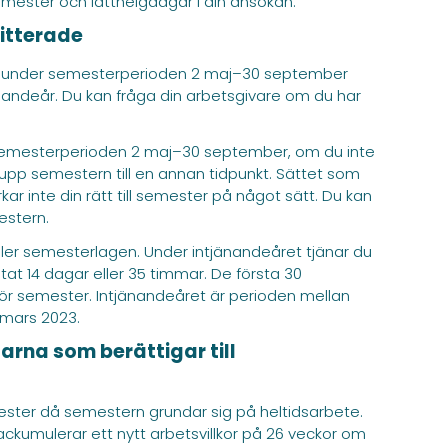
mester och lätthelgdagar i din ansökan.
mitterade
ter under semesterperioden 2 maj–30 september
andeår. Du kan fråga din arbetsgivare om du har
 semesterperioden 2 maj–30 september, om du inte
pp semestern till en annan tidpunkt. Sättet som
r inte din rätt till semester på något sätt. Du kan
estern.
 eller semesterlagen. Under intjänandeåret tjänar du
t 14 dagar eller 35 timmar. De första 30
r semester. Intjänandeåret är perioden mellan
1 mars 2023.
rna som berättigar till
mester då semestern grundar sig på heltidsarbete.
kumulerar ett nytt arbetsvillkor på 26 veckor om