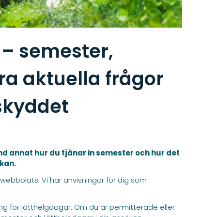
 – semester,
a aktuella frågor
skyddet
 annat hur du tjänar in semester och hur det
ökan.
r webbplats. Vi har anvisningar för dig som
g för lätthelgdagar. Om du är permitterade eller