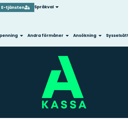
Språkval
E-tjänsten
penning
Andra förmåner
Ansökning
Sysselsät