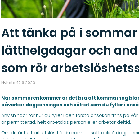
Att tänka på i sommar
lätthelgdagar och andr
som rör arbetslöshets
Nyheter
12.6.2023
När sommaren kommer är det bra att komma ihåg bland
påverkar dagpenningen och sättet som du fyller i ans
Anvisningar för hur du fyller i den första ansökan finns på vå
är
permitterad
,
helt arbetslös person
eller
arbetar deltid.
Om du är helt arbetslös får du normalt sett också dagpennin