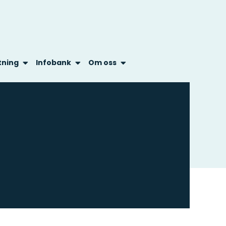
tning
Infobank
Om oss