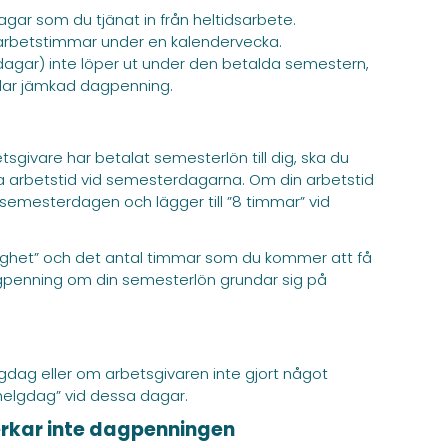
gar som du tjänat in från heltidsarbete.
 arbetstimmar under en kalendervecka.
agar) inte löper ut under den betalda semestern,
alar jämkad dagpenning.
givare har betalat semesterlön till dig, ska du
 arbetstid vid semesterdagarna. Om din arbetstid
semesterdagen och lägger till ”8 timmar” vid
ledighet” och det antal timmar som du kommer att få
agpenning om din semesterlön grundar sig på
gdag eller om arbetsgivaren inte gjort något
helgdag” vid dessa dagar.
erkar inte dagpenningen