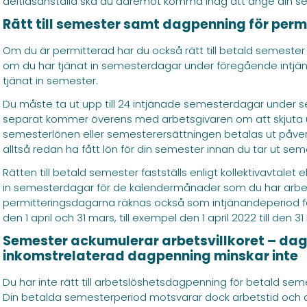
deltidsanställd ska du däremot komma ihåg att ange din se
Rätt till semester samt dagpenning för per
Om du är permitterad har du också rätt till betald semes
om du har tjänat in semesterdagar under föregående intjän
tjänat in semester.
Du måste ta ut upp till 24 intjänade semesterdagar under
separat kommer överens med arbetsgivaren om att skjuta u
semesterlönen eller semesterersättningen betalas ut påverka
alltså redan ha fått lön för din semester innan du tar ut sem
Rätten till betald semester fastställs enligt kollektivavtalet
in semesterdagar för de kalendermånader som du har arbeta
permitteringsdagarna räknas också som intjänandeperiod fö
den 1 april och 31 mars, till exempel den 1 april 2022 till den 3
Semester ackumulerar arbetsvillkoret – daga
inkomstrelaterad dagpenning minskar inte
Du har inte rätt till arbetslöshetsdagpenning för betald se
Din betalda semesterperiod motsvarar dock arbetstid och ac