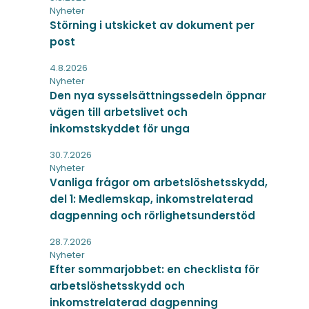
Nyheter
Störning i utskicket av dokument per
post
4.8.2026
Nyheter
Den nya sysselsättningssedeln öppnar
vägen till arbetslivet och
inkomstskyddet för unga
30.7.2026
Nyheter
Vanliga frågor om arbetslöshetsskydd,
del 1: Medlemskap, inkomstrelaterad
dagpenning och rörlighetsunderstöd
28.7.2026
Nyheter
Efter sommarjobbet: en checklista för
arbetslöshetsskydd och
inkomstrelaterad dagpenning