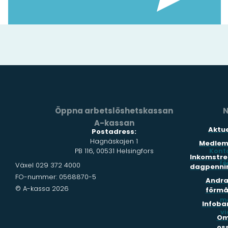
Öppna arbetslöshetskassan
N
A-kassan
Aktue
Postadress:
Hagnäskajen 1
Medlem
PB 116, 00531 Helsingfors
Kont
Inkomstre
fö
s
Växel 029 372 4000
dagpenni
FO-nummer: 0568870-5
Andr
© A-kassa 2026
förmå
m
Infoba
vi
O
os