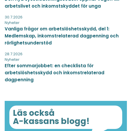
arbetslivet och inkomstskyddet för unga
30.7.2026
Nyheter
Vanliga frågor om arbetslöshetsskydd, del 1:
Medlemskap, inkomstrelaterad dagpenning och
rörlighetsunderstöd
28.7.2026
Nyheter
Efter sommarjobbet: en checklista för
arbetslöshetsskydd och inkomstrelaterad
dagpenning
Läs också
A-kassans blogg!