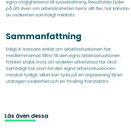
egna möjligheterna till sysselsättning. Resultaten tyder
på att även om arbetslösheten berör allt fler, har känslan
av osäkerhet samtidigt mildrats.
Sammanfattning
Enligt A-kassans enkät om arbetssituationen har
medlemmarnas tilltro till den egna arbetssituationen
förblivit stabil, trots att andelen arbetslösa har ökat.
Samtidigt har oron för den egna arbetssituationen
minskat tydligt, vilket kan tyda på en anpassning till en
utdragen osäkerhet och en försiktig framtidstro.
Läs även dessa