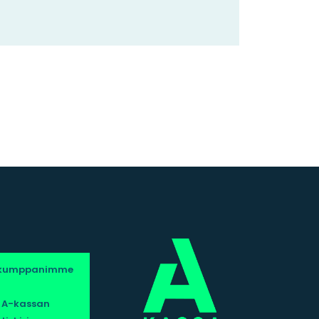
s
ökumppanimme
a A-kassan