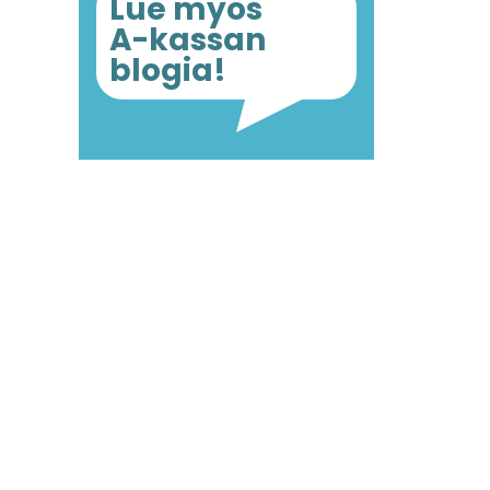
Lue myös
A-kassan
blogia!