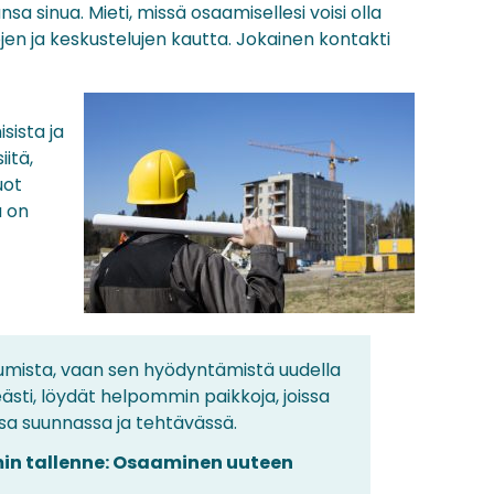
nsa sinua. Mieti, missä osaamisellesi voisi olla
jen ja keskustelujen kautta. Jokainen kontakti
sista ja
itä,
uot
a on
umista, vaan sen hyödyntämistä uudella
eästi, löydät helpommin paikkoja, joissa
ssa suunnassa ja tehtävässä.
in tallenne: Osaaminen uuteen