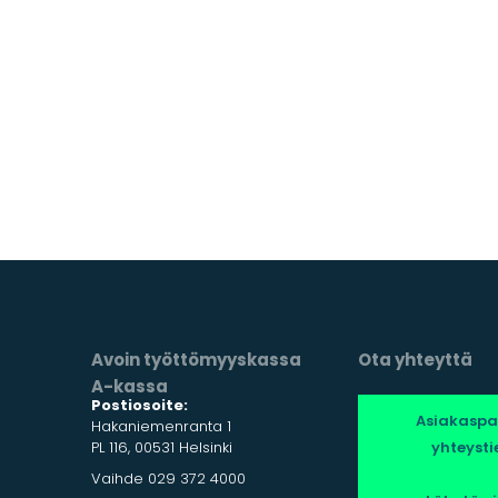
Avoin työttömyyskassa
Ota yhteyttä
A-kassa
Postiosoite:
Asiakaspa
Hakaniemenranta 1
PL 116, 00531 Helsinki
yhteysti
Vaihde 029 372 4000