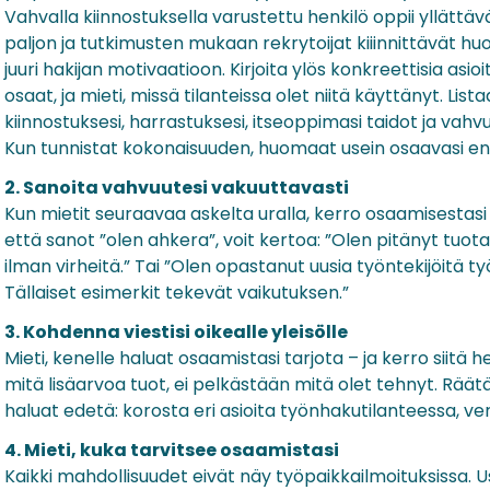
Vahvalla kiinnostuksella varustettu henkilö oppii yllättäv
paljon ja tutkimusten mukaan rekrytoijat kiiinnittävät h
juuri hakijan motivaatioon. Kirjoita ylös konkreettisia asioit
osaat, ja mieti, missä tilanteissa olet niitä käyttänyt. Lis
kiinnostuksesi, harrastuksesi, itseoppimasi taidot ja vahvu
Kun tunnistat kokonaisuuden, huomaat usein osaavasi e
2. Sanoita vahvuutesi vakuuttavasti
Kun mietit seuraavaa askelta uralla, kerro osaamisestasi 
että sanot ”olen ahkera”, voit kertoa: ”Olen pitänyt tuota
ilman virheitä.” Tai ”Olen opastanut uusia työntekijöitä t
Tällaiset esimerkit tekevät vaikutuksen.”
3. Kohdenna viestisi oikealle yleisölle
Mieti, kenelle haluat osaamistasi tarjota – ja kerro siit
mitä lisäarvoa tuot, ei pelkästään mitä olet tehnyt. Räät
haluat edetä: korosta eri asioita työnhakutilanteessa, ver
4. Mieti, kuka tarvitsee osaamistasi
Kaikki mahdollisuudet eivät näy työpaikkailmoituksissa. Us