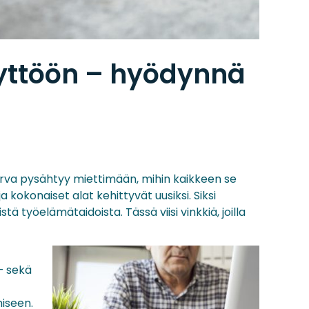
yttöön – hyödynnä
arva pysähtyy miettimään, mihin kaikkeen se
 kokonaiset alat kehittyvät uusiksi. Siksi
tä työelämätaidoista. Tässä viisi vinkkiä, joilla
– sekä
miseen.