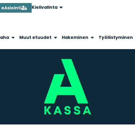
Kielivalinta
eAsiointi
raha
Muut etuudet
Hakeminen
Työllistyminen