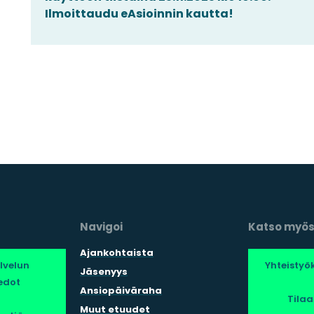
Ilmoittaudu eAsioinnin kautta!
Navigoi
Katso myö
Ajankohtaista
lvelun
Yhteisty
Jäsenyys
edot
Ansiopäiväraha
Tila
Muut etuudet