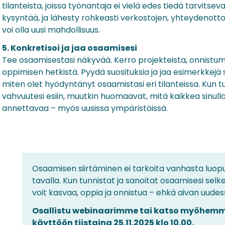
tilanteista, joissa työnantaja ei vielä edes tiedä tarvitseva
kysyntää, ja lähesty rohkeasti verkostojen, yhteydenotto
voi olla uusi mahdollisuus.
5. Konkretisoi ja jaa osaamisesi
Tee osaamisestasi näkyvää. Kerro projekteista, onnistumi
oppimisen hetkistä. Pyydä suosituksia ja jaa esimerkkejä si
miten olet hyödyntänyt osaamistasi eri tilanteissa. Kun t
vahvuutesi esiin, muutkin huomaavat, mitä kaikkea sinull
annettavaa – myös uusissa ympäristöissä.
Osaamisen siirtäminen ei tarkoita vanhasta luop
tavalla. Kun tunnistat ja sanoitat osaamisesi selk
voit kasvaa, oppia ja onnistua – ehkä aivan uude
Osallistu webinaarimme tai katso myöhemm
käyttöön tiistaina 25.11.2025 klo 10.00.