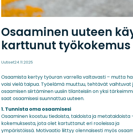
Osaaminen uuteen kä
karttunut työkokemus
Uutiset
24.11.2025
Osaamista kertyy työuran varrella valtavasti – mutta h
voisi vielä taipua. Työelämä muuttuu, tehtävät vaihtuvat ja
osaamisen siirtäminen uusiin tilanteisiin on yksi tärkeimmis
saat osaamisesi suunnattua uuteen.
1. Tunnista oma osaamisesi
Osaaminen koostuu tiedoista, taidoista ja metataidoista 
kokemuksesta, jota olet kartuttanut eri rooleissa ja
ympäristöissä. Motivaatio liittyy olennaisesti myös osaa