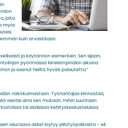
än
uomion
a, joita
taa myös
utesi.
nemmän kuin arvasitkaan.
selkeästi ja käytännön esimerkein. Sen sijaan,
ntolinjan pyörimässä kiireisimpinäkin aikoina
yöhön ja saanut heiltä hyvää palautetta.”
ä heidän näkökulmastaan. Työnantajaa kiinnostaa,
älöi viestisi aina sen mukaan, mihin suuntaan
kostoissa tai sisäisissä kehityskeskusteluissa.
ein seuraava askel löytyy piilotyöpaikoista – eli