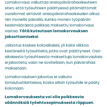
Lomakorvaus vaikuttaa ansiopäivärahaoikeuteen
siten, että työsuhteen päättyessä pitämättömät
vuosilomat siirtävät ansiopäivärahaoikeuden alkua
niin monella päivällä, kuinka monen työpäivän
keskimääräistä palkkaa maksettu lomakorvaus
vastaa.
Tätä kutsutaan lomakorvauksen
jaksottamiseksi
.
Jaksotus koskee kokoaikaisia, yli kaksi viikkoa
kestäneitä työsuhteita, jotka ovat päättyneet. Osa-
aikaisesta työsuhteesta maksettuja lomakorvauksia
ei jaksoteta, vaan ne sovitellaan, kun päivärahaa
maksetaan.
Lomakorvauksen jaksotus ei vaikuta
lomautustilanteissa, koska silloin työsuhde ei pääty
kokonaan.
Lomakorvauksesta voi olla poikkeavia
säännöksiä työehtosopimuksesta riippuen.