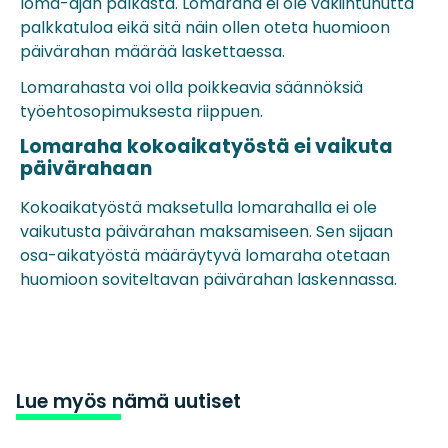
loma-ajan palkasta. Lomaraha ei ole vakiintunutta
palkkatuloa eikä sitä näin ollen oteta huomioon
päivärahan määrää laskettaessa.
Lomarahasta voi olla poikkeavia säännöksiä
työehtosopimuksesta riippuen.
Lomaraha kokoaikatyöstä ei vaikuta
päivärahaan
Kokoaikatyöstä maksetulla lomarahalla ei ole
vaikutusta päivärahan maksamiseen. Sen sijaan
osa-aikatyöstä määräytyvä lomaraha otetaan
huomioon soviteltavan päivärahan laskennassa.
Lue myös nämä uutiset