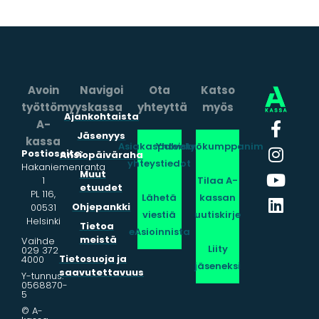
Avoin
Navigoi
Ota
Katso
työttömyyskassa
yhteyttä
myös
Ajankohtaista
A-
Jäsenyys
kassa
Asiakaspalvelun
Yhteistyökumppanimme
Postiosoite:
Ansiopäiväraha
yhteystiedot
Hakaniemenranta
Muut
1
Tilaa A-
etuudet
PL 116,
Lähetä
kassan
Ohjepankki
00531
viestiä
uutiskirje
Helsinki
Tietoa
eAsioinnista
meistä
Vaihde
Liity
029 372
Tietosuoja ja
4000
jäseneksi
saavutettavuus
Y-tunnus:
0568870-
5
© A-