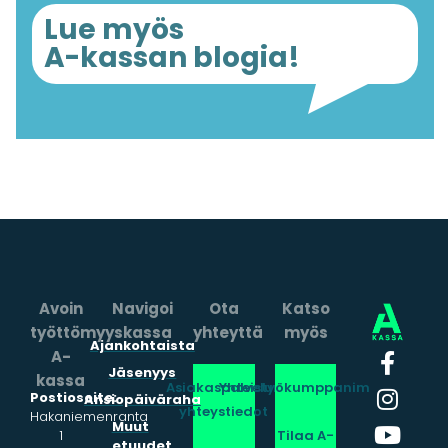
Lue myös
A-kassan blogia!
Avoin
Navigoi
Ota
Katso
työttömyyskassa
yhteyttä
myös
Ajankohtaista
A-
Jäsenyys
kassa
Asiakaspalvelun
Yhteistyökumppanimme
Postiosoite:
Ansiopäiväraha
yhteystiedot
Hakaniemenranta
Muut
1
Tilaa A-
etuudet