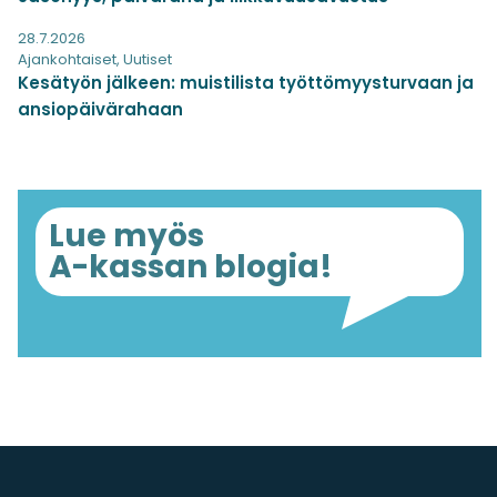
28.7.2026
Ajankohtaiset
,
Uutiset
Kesätyön jälkeen: muistilista työttömyysturvaan ja
ansiopäivärahaan
Lue myös
A-kassan blogia!