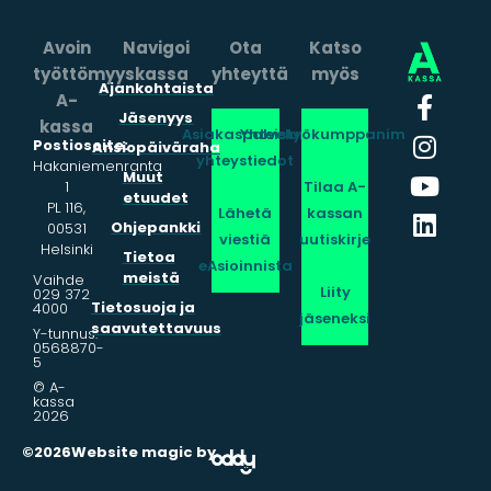
Avoin
Navigoi
Ota
Katso
työttömyyskassa
yhteyttä
myös
Ajankohtaista
A-
Jäsenyys
kassa
Asiakaspalvelun
Yhteistyökumppanimme
Postiosoite:
Ansiopäiväraha
yhteystiedot
Hakaniemenranta
Muut
1
Tilaa A-
etuudet
PL 116,
Lähetä
kassan
Ohjepankki
00531
viestiä
uutiskirje
Helsinki
Tietoa
eAsioinnista
meistä
Vaihde
Liity
029 372
Tietosuoja ja
4000
jäseneksi
saavutettavuus
Y-tunnus:
0568870-
5
© A-
kassa
2026
©2026
Website magic by