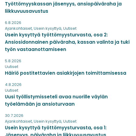
Työttömyyskassan jäsenyys, ansiopäiväraha ja
liikkuvuusavustus
6.8.2026
Ajankohtaiset
,
Usein kysyttyä
,
Uutiset
Usein kysyttyä työttömyysturvasta, osa 2:
Ansiosidonnainen päiväraha, kassan valinta ja tuki
työn vastaanottamiseen
5.8.2026
Uutiset
Häiriö postitettavien asiakirjojen toimittamisessa
4.8.2026
Uutiset
Uusi työllistymisseteli avaa nuorille väylän
työelämään ja ansioturvaan
30.7.2026
Ajankohtaiset
,
Usein kysyttyä
,
Uutiset
Usein kysyttyä työttömyysturvasta, osa 1:
Jäsenyys, päiväraha ja liikkuvuusavustus