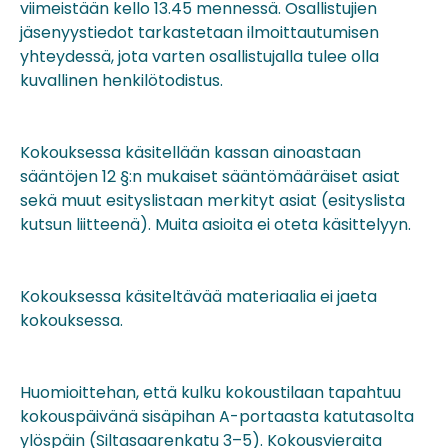
viimeistään kello 13.45 mennessä. Osallistujien
jäsenyystiedot tarkastetaan ilmoittautumisen
yhteydessä, jota varten osallistujalla tulee olla
kuvallinen henkilötodistus.
Kokouksessa käsitellään kassan ainoastaan
sääntöjen 12 §:n mukaiset sääntömääräiset asiat
sekä muut esityslistaan merkityt asiat (esityslista
kutsun liitteenä). Muita asioita ei oteta käsittelyyn.
Kokouksessa käsiteltävää materiaalia ei jaeta
kokouksessa.
Huomioittehan, että kulku kokoustilaan tapahtuu
kokouspäivänä sisäpihan A-portaasta katutasolta
ylöspäin (Siltasaarenkatu 3–5). Kokousvieraita