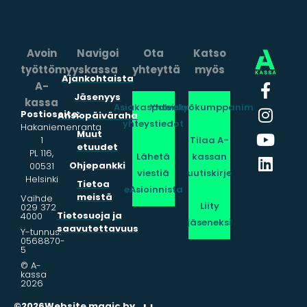
Avoin
Navigoi
Ota
Katso
työttömyyskassa
yhteyttä
myös
Ajankohtaista
A-
Jäsenyys
kassa
Asiakaspalvelun
Yhteistyökumppanimme
Postiosoite:
Ansiopäiväraha
yhteystiedot
Hakaniemenranta
Muut
1
Tilaa A-
etuudet
PL 116,
Lähetä
kassan
Ohjepankki
00531
viestiä
uutiskirje
Helsinki
Tietoa
eAsioinnista
meistä
Vaihde
Liity
029 372
Tietosuoja ja
4000
jäseneksi
saavutettavuus
Y-tunnus:
0568870-
5
© A-
kassa
2026
©2026
Website magic by