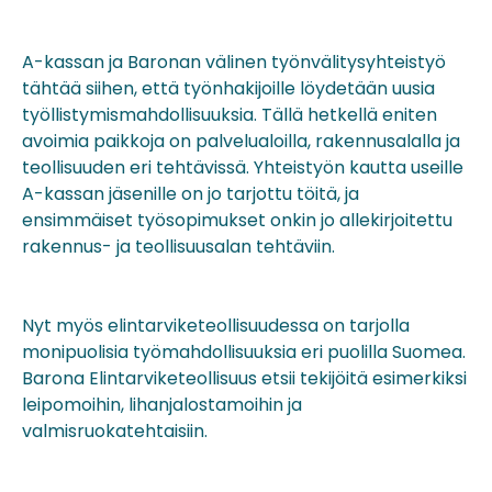
A-kassan ja Baronan välinen työnvälitysyhteistyö
tähtää siihen, että työnhakijoille löydetään uusia
työllistymismahdollisuuksia. Tällä hetkellä eniten
avoimia paikkoja on palvelualoilla, rakennusalalla ja
teollisuuden eri tehtävissä. Yhteistyön kautta useille
A-kassan jäsenille on jo tarjottu töitä, ja
ensimmäiset työsopimukset onkin jo allekirjoitettu
rakennus- ja teollisuusalan tehtäviin.
Nyt myös elintarviketeollisuudessa on tarjolla
monipuolisia työmahdollisuuksia eri puolilla Suomea.
Barona Elintarviketeollisuus etsii tekijöitä esimerkiksi
leipomoihin, lihanjalostamoihin ja
valmisruokatehtaisiin.