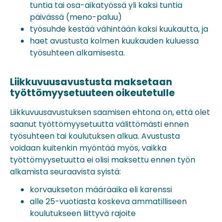
tuntia tai osa-aikatyössä yli kaksi tuntia
päivässä (meno-paluu)
työsuhde kestää vähintään kaksi kuukautta, ja
haet avustusta kolmen kuukauden kuluessa
työsuhteen alkamisesta.
Liikkuvuusavustusta maksetaan
työttömyysetuuteen oikeutetulle
Liikkuvuusavustuksen saamisen ehtona on, että olet
saanut työttömyysetuutta välittömästi ennen
työsuhteen tai koulutuksen alkua. Avustusta
voidaan kuitenkin myöntää myös, vaikka
työttömyysetuutta ei olisi maksettu ennen työn
alkamista seuraavista syistä:
korvaukseton määräaika eli karenssi
alle 25-vuotiasta koskeva ammatilliseen
koulutukseen liittyvä rajoite