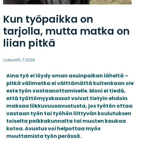
Kun työpaikka on
tarjolla, mutta matka on
liian pitkä
Uutiset
15.7.2025
Aina työ ei löydy oman asuinpaikan läheltä –
pitkä välimatka ei välttämättä kuitenkaan ole
este työn vastaanottamiselle. Moni ei tiedä,
että työttömyyskassat voivat tietyin ehdoin
maksaa liikkuvuusavustusta, jos työtön ottaa
vastaan työn tai työhön liittyvän koulutuksen
toiselta paikkakunnalta tai muuten kaukaa
kotoa. Avustus voi helpottaa myös
muuttamista työn perässä.