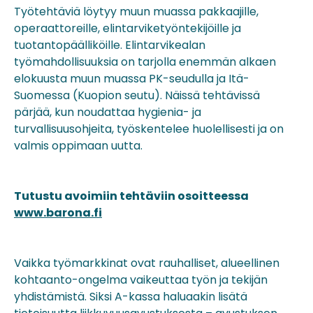
Työtehtäviä löytyy muun muassa pakkaajille,
operaattoreille, elintarviketyöntekijöille ja
tuotantopäälliköille. Elintarvikealan
työmahdollisuuksia on tarjolla enemmän alkaen
elokuusta muun muassa PK-seudulla ja Itä-
Suomessa (Kuopion seutu). Näissä tehtävissä
pärjää, kun noudattaa hygienia- ja
turvallisuusohjeita, työskentelee huolellisesti ja on
valmis oppimaan uutta.
Tutustu avoimiin tehtäviin osoitteessa
www.barona.fi
Vaikka työmarkkinat ovat rauhalliset, alueellinen
kohtaanto-ongelma vaikeuttaa työn ja tekijän
yhdistämistä. Siksi A-kassa haluaakin lisätä