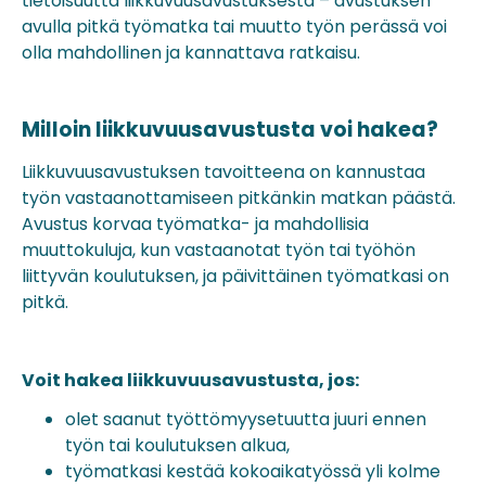
tietoisuutta liikkuvuusavustuksesta – avustuksen
avulla pitkä työmatka tai muutto työn perässä voi
olla mahdollinen ja kannattava ratkaisu.
Milloin liikkuvuusavustusta voi hakea?
Liikkuvuusavustuksen tavoitteena on kannustaa
työn vastaanottamiseen pitkänkin matkan päästä.
Avustus korvaa työmatka- ja mahdollisia
muuttokuluja, kun vastaanotat työn tai työhön
liittyvän koulutuksen, ja päivittäinen työmatkasi on
pitkä.
Voit hakea liikkuvuusavustusta, jos:
olet saanut työttömyysetuutta juuri ennen
työn tai koulutuksen alkua,
työmatkasi kestää kokoaikatyössä yli kolme