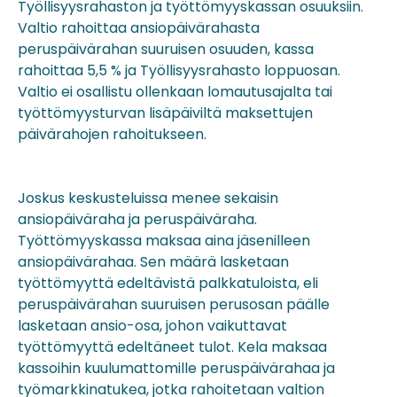
Työllisyysrahaston ja työttömyyskassan osuuksiin.
Valtio rahoittaa ansiopäivärahasta
peruspäivärahan suuruisen osuuden, kassa
rahoittaa 5,5 % ja Työllisyysrahasto loppuosan.
Valtio ei osallistu ollenkaan lomautusajalta tai
työttömyysturvan lisäpäiviltä maksettujen
päivärahojen rahoitukseen.
Joskus keskusteluissa menee sekaisin
ansiopäiväraha ja peruspäiväraha.
Työttömyyskassa maksaa aina jäsenilleen
ansiopäivärahaa. Sen määrä lasketaan
työttömyyttä edeltävistä palkkatuloista, eli
peruspäivärahan suuruisen perusosan päälle
lasketaan ansio-osa, johon vaikuttavat
työttömyyttä edeltäneet tulot. Kela maksaa
kassoihin kuulumattomille peruspäivärahaa ja
työmarkkinatukea, jotka rahoitetaan valtion