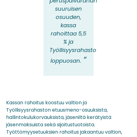
peruspäivärahan
suuruisen
osuuden,
kassa
rahoittaa 5,5
% ja
Työllisyysrahasto
loppuosan.
Kassan rahoitus koostuu valtion ja
Työllisyysrahaston etuusmeno-osuuksista,
hallintokulukorvauksista, jäseniltä kerätyistä
jäsenmaksuista sekä sijoitustuotoista.
Työttömyysetuuksien rahoitus jakaantuu valtion,