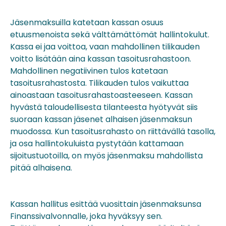
Jäsenmaksuilla katetaan kassan osuus
etuusmenoista sekä välttämättömät hallintokulut.
Kassa ei jaa voittoa, vaan mahdollinen tilikauden
voitto lisätään aina kassan tasoitusrahastoon.
Mahdollinen negatiivinen tulos katetaan
tasoitusrahastosta. Tilikauden tulos vaikuttaa
ainoastaan tasoitusrahastoasteeseen. Kassan
hyvästä taloudellisesta tilanteesta hyötyvät siis
suoraan kassan jäsenet alhaisen jäsenmaksun
muodossa. Kun tasoitusrahasto on riittävällä tasolla,
ja osa hallintokuluista pystytään kattamaan
sijoitustuotoilla, on myös jäsenmaksu mahdollista
pitää alhaisena.
Kassan hallitus esittää vuosittain jäsenmaksunsa
Finanssivalvonnalle, joka hyväksyy sen.