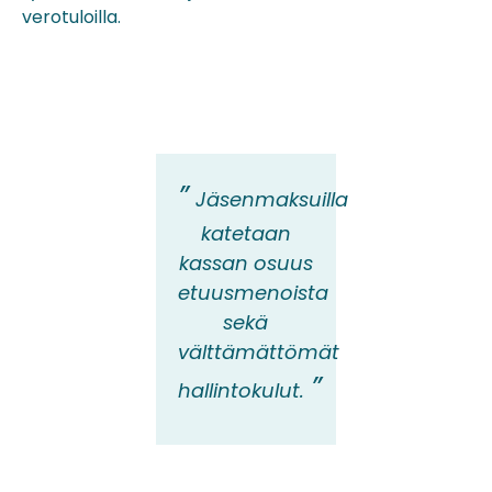
verotuloilla.
J
äsenmaksuilla
katetaan
kassan osuus
etuusmenoista
sekä
välttämättömät
hallintokulut.