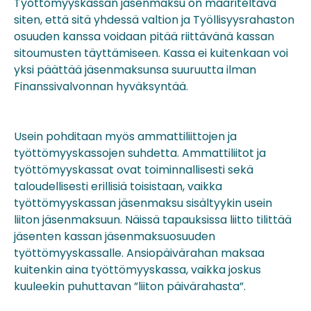
Työttömyyskassan jäsenmaksu on määriteltävä
siten, että sitä yhdessä valtion ja Työllisyysrahaston
osuuden kanssa voidaan pitää riittävänä kassan
sitoumusten täyttämiseen. Kassa ei kuitenkaan voi
yksi päättää jäsenmaksunsa suuruutta ilman
Finanssivalvonnan hyväksyntää.
Usein pohditaan myös ammattiliittojen ja
työttömyyskassojen suhdetta. Ammattiliitot ja
työttömyyskassat ovat toiminnallisesti sekä
taloudellisesti erillisiä toisistaan, vaikka
työttömyyskassan jäsenmaksu sisältyykin usein
liiton jäsenmaksuun. Näissä tapauksissa liitto tilittää
jäsenten kassan jäsenmaksuosuuden
työttömyyskassalle. Ansiopäivärahan maksaa
kuitenkin aina työttömyyskassa, vaikka joskus
kuuleekin puhuttavan ”liiton päivärahasta”.