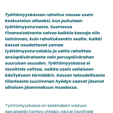
Työttömyyskassan rahoitus nousee usein
keskustelun aiheeksi, kun puhutaan
työttömyysturvasta. Suomessa
Finanssivalvonta valvoo kaikkia kassoja niin
toiminnan, kuin rahoituksenkin osalta. Kaikki
kassat noudattavat samaa
työttömyysturvalakia ja valtio rahoittaa
ansiopäivärahasta vain peruspäivärahan
suuruisen osuuden
. Työttömyyskassa ei
tavoittele voittoa, vaikka usein sellaiseen
käsitykseen törmääkin. Kassan taloudellisesta
tilanteesta suurimman hyödyn saavat jäsenet
alhaisen jäsenmaksun muodossa.
Työttömyyskassa on keskinäisen vastuun
perusteella toimiva yhteisö, joka ei tavoittele