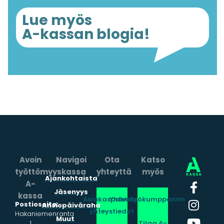
Lue myös
A-kassan blogia!
Avoin
Navigoi
Ota
Katso
työttömyyskassa
yhteyttä
myös
Ajankohtaista
A-
Jäsenyys
kassa
Asiakaspalvelun
Yhteistyökumppanimme
Postiosoite:
Ansiopäiväraha
yhteystiedot
Hakaniemenranta
Muut
1
Tilaa A-