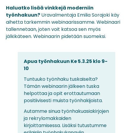
Haluatko lisää vinkkejä moderniin
työnhakuun?
Uravalmentaja Emilia Sorajoki käy
aihetta tarkemmin webinaarissamme. Webinaari
tallennetaan, joten voit katsoa sen myös
jälkikäteen. Webinaarin pidetään suomeksi.
Apua työnhakuun Ke 5.3.25 klo 9-
10
Tuntuuko työnhaku tuskaiselta?
Tämän webinaarin jälkeen tuska
helpottaa ja opit erottautumaan
positiivisesti muista työnhakijoista.
Autamme sinua työnhakuasiakirjojen
ja rekrylomakkaiden
kirjoittamisessa. Lisäksi tutustumme
erilaisiin työnhakukanaviin.