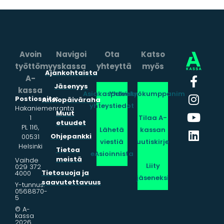
Avoin
Navigoi
Ota
Katso
työttömyyskassa
yhteyttä
myös
Ajankohtaista
A-
Jäsenyys
kassa
Asiakaspalvelun
Yhteistyökumppanimme
Postiosoite:
Ansiopäiväraha
yhteystiedot
Hakaniemenranta
Muut
1
Tilaa A-
etuudet
PL 116,
Lähetä
kassan
Ohjepankki
00531
viestiä
uutiskirje
Helsinki
Tietoa
eAsioinnista
meistä
Vaihde
Liity
029 372
Tietosuoja ja
4000
jäseneksi
saavutettavuus
Y-tunnus:
0568870-
5
© A-
kassa
2026