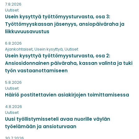
7.8.2026
Uutiset
Usein kysyttyä työttömyysturvasta, osa 3:
Työttömyyskassan jäsenyys, ansiopäiväraha ja
liikkuvuusavustus
6.8.2026
Ajankohtaiset
,
Usein kysyttyä
,
Uutiset
Usein kysyttyä työttömyysturvasta, osa 2:
Ansiosidonnainen päiväraha, kassan valinta ja tuki
työn vastaanottamiseen
5.8.2026
Uutiset
Häiriö postitettavien asiakirjojen toimittamisessa
4.8.2026
Uutiset
Uusi työllistymisseteli avaa nuorille väylän
työelämään ja ansioturvaan
30.7.2026