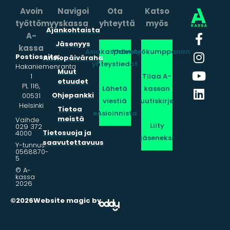
Avoin
Navigoi
Ota
Katso
työttömyyskassa
yhteyttä
myös
Ajankohtaista
A-
Jäsenyys
kassa
Asiakaspalvelun
Yhteistyökumppanimme
Postiosoite:
Ansiopäiväraha
yhteystiedot
Hakaniemenranta
Muut
1
Tilaa A-
etuudet
PL 116,
Lähetä
kassan
Ohjepankki
00531
viestiä
uutiskirje
Helsinki
Tietoa
eAsioinnista
meistä
Vaihde
Liity
029 372
Tietosuoja ja
4000
jäseneksi
saavutettavuus
Y-tunnus:
0568870-
5
© A-
kassa
2026
©2026
Website magic by