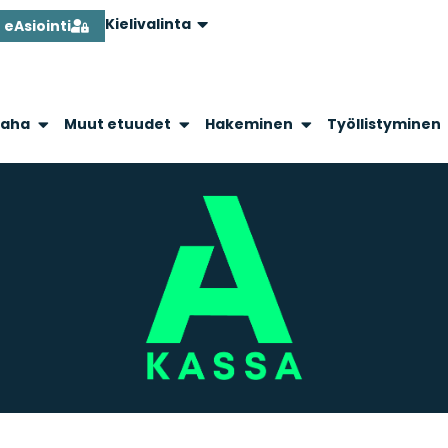
Kielivalinta
eAsiointi
raha
Muut etuudet
Hakeminen
Työllistyminen