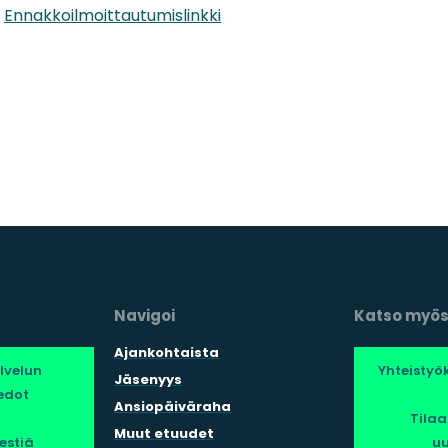
Ennakkoilmoittautumislinkki
Navigoi
Katso myö
Ajankohtaista
lvelun
Yhteisty
Jäsenyys
edot
Ansiopäiväraha
Tila
Muut etuudet
estiä
uu