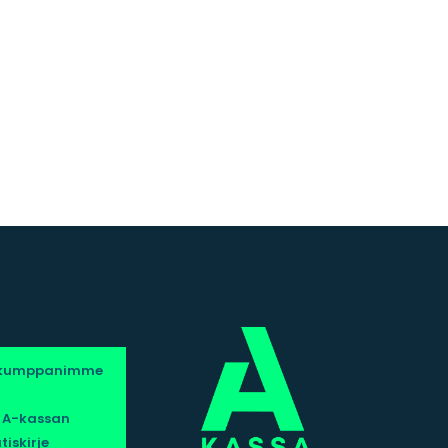
s
ökumppanimme
a A-kassan
tiskirje