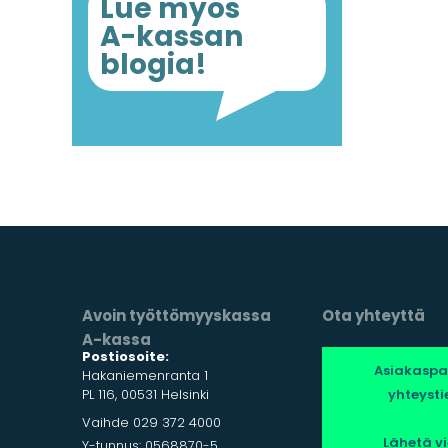
Lue myös
A-kassan
blogia!
Avoin työttömyyskassa
Ota yhteyttä
A-kassa
Postiosoite:
Asiakaspa
Hakaniemenranta 1
PL 116, 00531 Helsinki
yhteysti
Vaihde 029 372 4000
Lähetä vi
Y-tunnus: 0568870-5