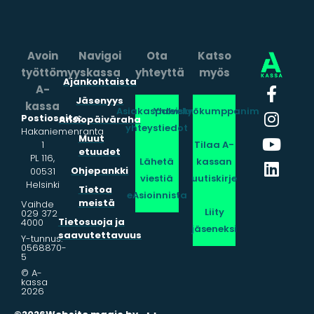
Avoin
Navigoi
Ota
Katso
työttömyyskassa
yhteyttä
myös
Ajankohtaista
A-
Jäsenyys
kassa
Asiakaspalvelun
Yhteistyökumppanimme
Postiosoite:
Ansiopäiväraha
yhteystiedot
Hakaniemenranta
Muut
1
Tilaa A-
etuudet
PL 116,
Lähetä
kassan
Ohjepankki
00531
viestiä
uutiskirje
Helsinki
Tietoa
eAsioinnista
meistä
Vaihde
Liity
029 372
Tietosuoja ja
4000
jäseneksi
saavutettavuus
Y-tunnus:
0568870-
5
© A-
kassa
2026