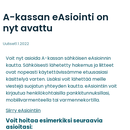
A-kassan eAsiointi on
nyt avattu
Uutiset
1.1.2022
Voit nyt asioida A-kassan sähköisen eAsioinnin
kautta. Sähköisesti lähetetty hakemus ja liitteet
ovat nopeasti käytettävissämme etuusasiasi
käsittelyä varten. Lisäksi voit lähettää meille
viestejä suojatun yhteyden kautta. eAsiointiin voit
kirjautua henkilökohtaisilla pankkitunnuksillasi,
mobiilivarmenteella tai varmennekortilla.
Siirry eAsiointiin
Voit hoitaa esimerkiksi seuraavia
asioitasi: