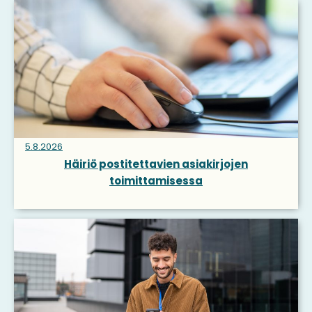
5.8.2026
Häiriö postitettavien asiakirjojen
toimittamisessa