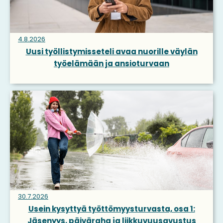
4.8.2026
Uusi työllistymisseteli avaa nuorille väylän
työelämään ja ansioturvaan
30.7.2026
Usein kysyttyä työttömyysturvasta, osa 1:
Jäsenyys, päiväraha ja liikkuvuusavustus