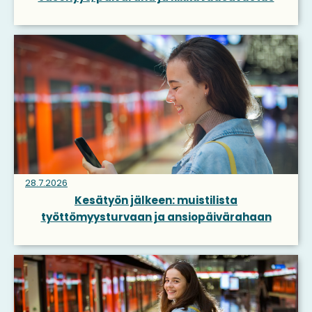
28.7.2026
Kesätyön jälkeen: muistilista
työttömyysturvaan ja ansiopäivärahaan