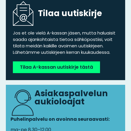
Tilaa uutiskirje
Jos et ole vielä A-kassan jäsen, mutta haluaisit
saada ajankohtaista tietoa sähköpostiisi, voit
tilata meidän kaikille avoimen uutiskirjeen.
Lähetämme uutiskirjeen kerran kuukaudessa.
Tilaa A-kassan uutiskirje tästä
Asiakaspalvelun
aukioloajat
Puhelinpalvelu on avoinna seuraavasti:
ma-pe 8.30–12.00