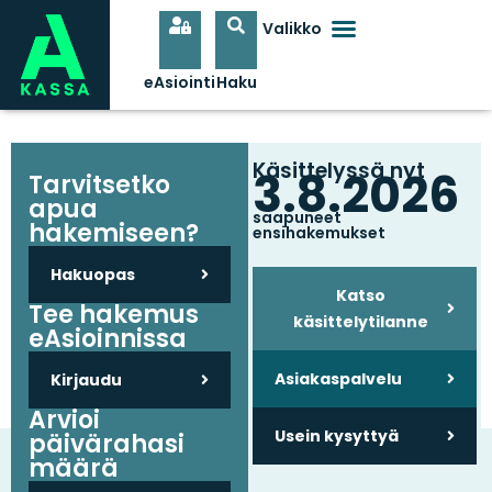
Käsittelyssä nyt
3.8.2026
Tarvitsetko
apua
saapuneet
hakemiseen?
ensihakemukset
Hakuopas
Katso
Tee hakemus
käsittelytilanne
eAsioinnissa
Asiakaspalvelu
Kirjaudu
Arvioi
Usein kysyttyä
päivärahasi
määrä