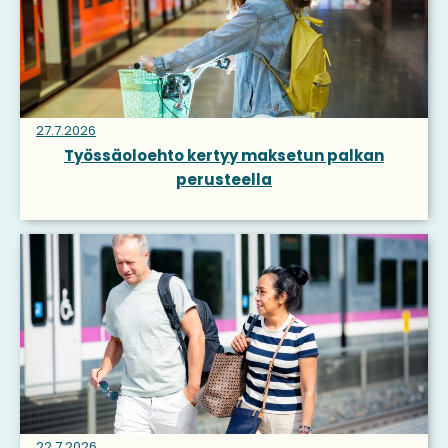
27.7.2026
Työssäoloehto kertyy maksetun palkan
perusteella
22.7.2026