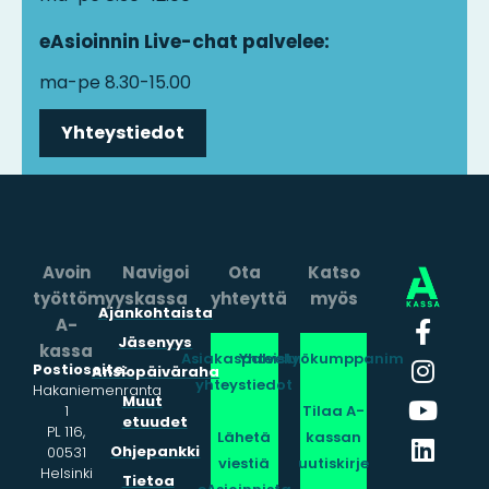
eAsioinnin Live-chat palvelee:
ma-pe 8.30-15.00
Yhteystiedot
Avoin
Navigoi
Ota
Katso
työttömyyskassa
yhteyttä
myös
Ajankohtaista
A-
Jäsenyys
kassa
Asiakaspalvelun
Yhteistyökumppanimme
Postiosoite:
Ansiopäiväraha
yhteystiedot
Hakaniemenranta
Muut
1
Tilaa A-
etuudet
PL 116,
Lähetä
kassan
Ohjepankki
00531
viestiä
uutiskirje
Helsinki
Tietoa