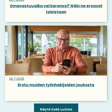
Omavastuuaika vai karenssi? Näin ne eroavat
toisistaan
20.7.2026
Erotu muiden työnhakijoiden joukosta
Näytä lisää uutisia