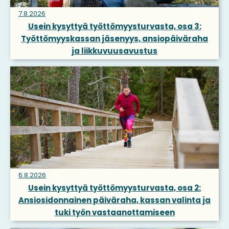
7.8.2026
Usein kysyttyä työttömyysturvasta, osa 3:
Työttömyyskassan jäsenyys, ansiopäiväraha
ja liikkuvuusavustus
6.8.2026
Usein kysyttyä työttömyysturvasta, osa 2:
Ansiosidonnainen päiväraha, kassan valinta ja
tuki työn vastaanottamiseen